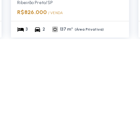
Ribeirão Preto/SP
R$826.000
/ 
VENDA
3
2
137 m²
(
Área Privativa
)