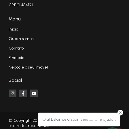
CRECI 45419J
Menu
Início
Quem somos
Contato
Financie
Negocie o seu imóvel
Social
Olá! Estamos disponíveis para te ajudar.
© Copyright 2026 - KF NEGÓCIOS IMOBILIÁRIOS RP - Todos
os direitos reservados