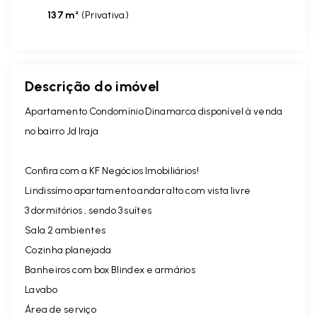
137 m²
(
Privativa
)
Descrição do imóvel
Apartamento Condomínio Dinamarca disponível à venda
no bairro Jd Iraja
Confira com a KF Negócios Imobiliários!
Lindissímo apartamento andar alto com vista livre
3 dormitórios , sendo 3 suítes
Sala 2 ambientes
Cozinha planejada
Banheiros com box Blindex e armários
Lavabo
Área de serviço