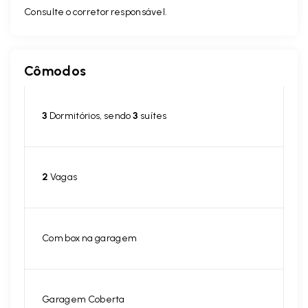
Consulte o corretor responsável.
Cômodos
3
Dormitórios, sendo
3
suítes
2
Vagas
Com box na garagem
Garagem Coberta