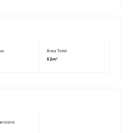
va:
Área Total:
52m²
ericana