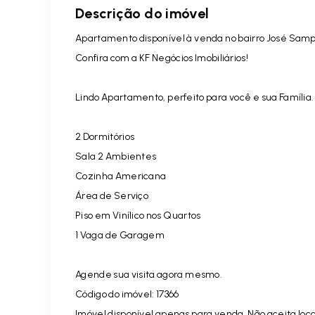
Descrição do imóvel
Apartamento disponível à venda no bairro José Samp
Confira com a KF Negócios Imobiliários!
Lindo Apartamento, perfeito para você e sua Família
2 Dormitórios
Sala 2 Ambientes
Cozinha Americana
Área de Serviço
Piso em Vinílico nos Quartos
1 Vaga de Garagem
Agende sua visita agora mesmo.
Código do imóvel:
17366
Imóvel disponível apenas para venda. Não aceita loc