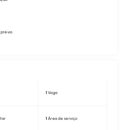
.
 prévio.
1
Vaga
tar
1
Área de serviço