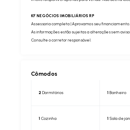
KF NEGÓCIOS IMOBILIÁRIOS RP
Assessoria completa | Aprovamos seu financiamento
As informações estão sujeitas a alterações sem aviso
Consulte o corretor responsável.
Cômodos
2
Dormitórios
1
Banheiro
1
Cozinha
1
Sala de jan