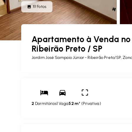
19
Fotos
Apartamento à Venda no 
Ribeirão Preto / SP
Jardim José Sampaio Júnior - Ribeirão Preto/SP, Zon
2
Dormitórios
1 Vaga
52 m²
(
Privativa
)