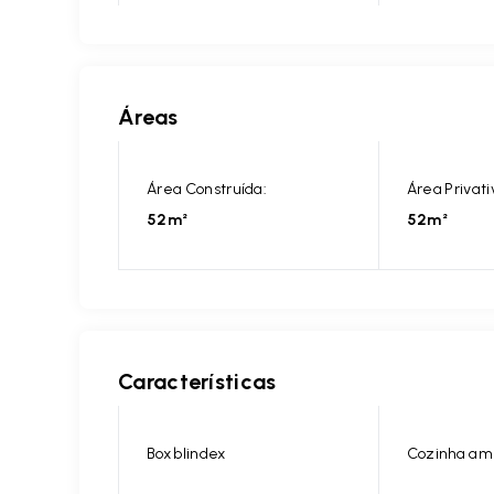
Áreas
Área Construída:
Área Privati
52m²
52m²
Características
Box blindex
Cozinha am