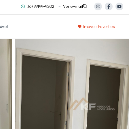
(16) 99199-9202
Ver e-mail
óvel
Imóveis Favoritos