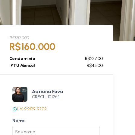
R$170.000
R$160.000
Condomínio
R$237,00
IPTU Mensal
R$45,00
Adriana Fava
CRECI -
101264
(16) 9 9199-9202
Nome