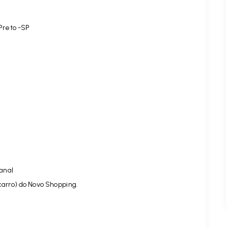
Preto -SP
anal
carro) do Novo Shopping.