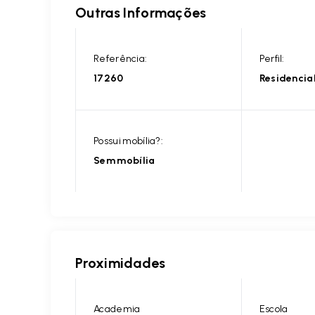
Outras Informações
Referência:
Perfil:
17260
Residencia
Possui mobília?:
Sem mobília
Proximidades
Academia
Escola