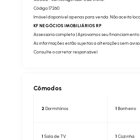
Código:17260
Imóvel disponível apenas para venda. Não aceita loc
KF NEGÓCIOS IMOBILIÁRIOS RP
Assessoria completa | Aprovamos seu financiamento
As informações estão sujeitas a alterações sem aviso
Consulte o corretor responsável.
Cômodos
2
Dormitórios
1
Banheiro
1
Sala de TV
1
Cozinha