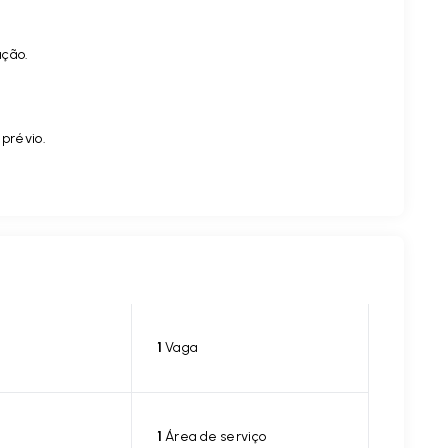
ação.
.
 prévio.
1
Vaga
1
Área de serviço