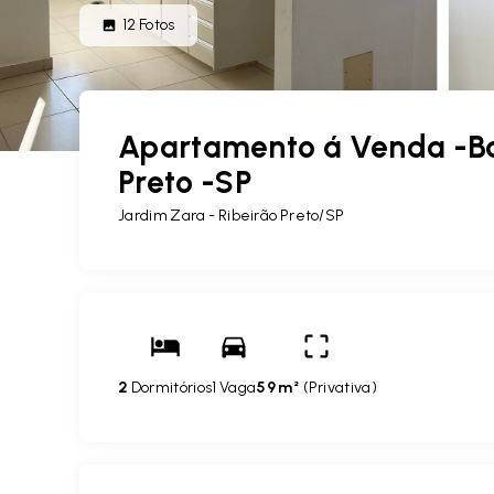
12
Fotos
Apartamento á Venda -Bai
Preto -SP
Jardim Zara - Ribeirão Preto/SP
2
Dormitórios
1 Vaga
59 m²
(
Privativa
)