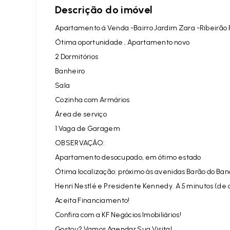
Descrição do imóvel
Apartamento á Venda -Bairro Jardim Zara -Ribeirão 
Ótima oportunidade , Apartamento novo
2 Dormitórios
Banheiro
Sala
Cozinha com Armários
Área de serviço
1 Vaga de Garagem
OBSERVAÇÂO:
Apartamento desocupado, em ótimo estado
Ótima localização: próximo às avenidas Barão do Ban
Henri Nestlé e Presidente Kennedy. A 5 minutos (de 
Aceita Financiamento!
Confira com a KF Negócios Imobiliários!
Gostou? Vamos Agendar Sua Visita!