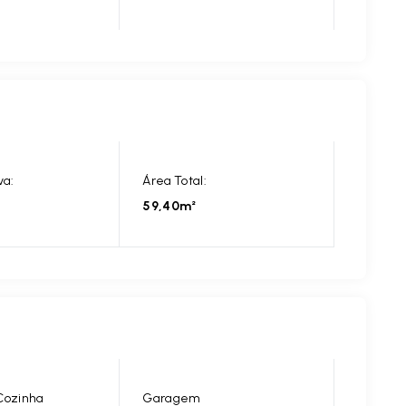
va:
Área Total:
59,40m²
Cozinha
Garagem