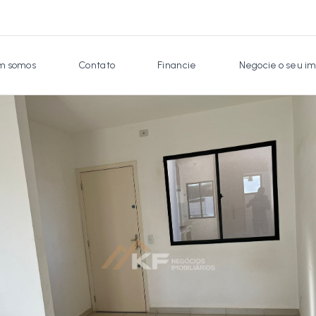
 somos
Contato
Financie
Negocie o seu im