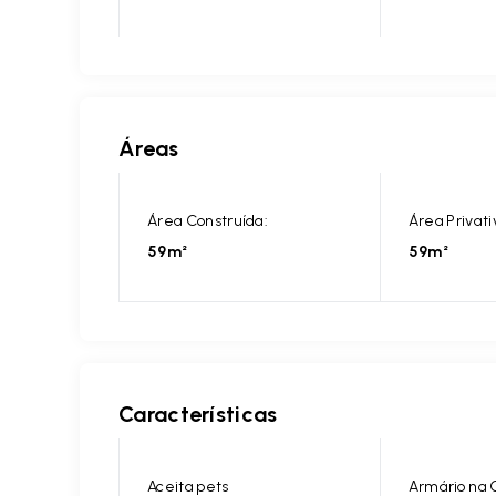
Áreas
Área Construída:
Área Privati
59m²
59m²
Características
Aceita pets
Armário na 