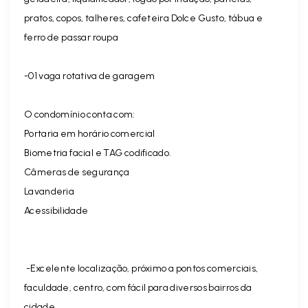
pratos, copos, talheres, cafeteira Dolce Gusto, tábua e
ferro de passar roupa
-01 vaga rotativa de garagem
O condomínio conta com:
Portaria em horário comercial
Biometria facial e TAG codificado.
Câmeras de segurança
Lavanderia
Acessibilidade
-Excelente localização, próximo a pontos comerciais,
faculdade, centro, com fácil para diversos bairros da
cidade.