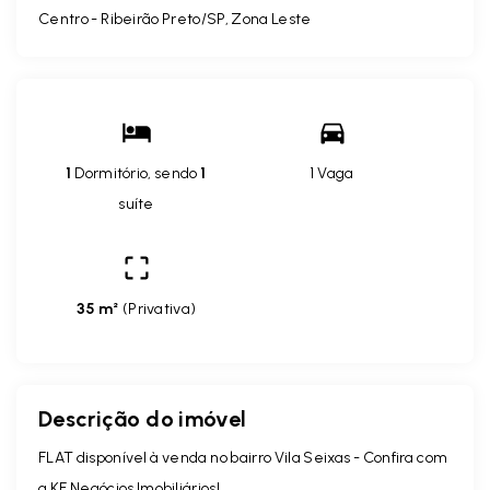
Centro - Ribeirão Preto/SP, Zona Leste
1
Dormitório, sendo
1
1 Vaga
suíte
35 m²
(
Privativa
)
Descrição do imóvel
FLAT disponível à venda no bairro Vila Seixas - Confira com
a KF Negócios Imobiliários!