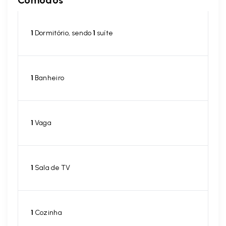
Cômodos
1
Dormitório, sendo
1
suíte
1
Banheiro
1
Vaga
1
Sala de TV
1
Cozinha