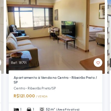
Ref.:
18791
Apartamento à Venda no Centro - Ribeirão Preto /
SP
Centro - Ribeirão Preto/SP
R$121.000
/ 
VENDA
1
1
52 m²
(
Área Privativa
)