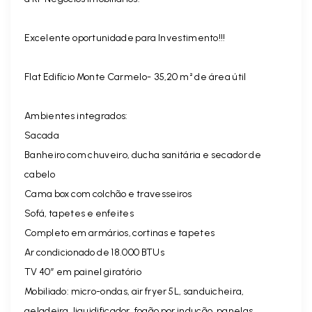
Excelente oportunidade para Investimento!!!
Flat Edifício Monte Carmelo- 35,20 m² de área útil
Ambientes integrados:
Sacada
Banheiro com chuveiro, ducha sanitária e secador de
cabelo
Cama box com colchão e travesseiros
Sofá, tapetes e enfeites
Completo em armários, cortinas e tapetes
Ar condicionado de 18.000 BTUs
TV 40” em painel giratório
Mobiliado: micro-ondas, air fryer 5L, sanduicheira,
geladeira, liquidificador, fogão por indução, panelas,