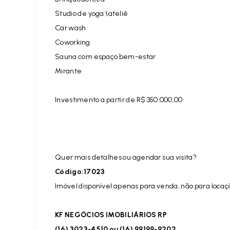
Studio de yoga \ateliê
Car wash
Coworking
Sauna com espaço bem-estar
Mirante
Investimento a partir de R$ 350.000,00
Quer mais detalhes ou agendar sua visita?
Código:17023
Imóvel disponível apenas para venda, não para locaç
KF NEGÓCIOS IMOBILIÁRIOS RP
(16) 3023-4510 ou (16) 99199-9202