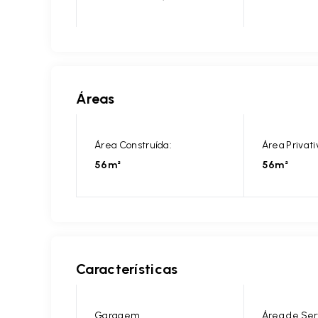
Áreas
Área Construída:
Área Privati
56m²
56m²
Características
Garagem
Área de Ser