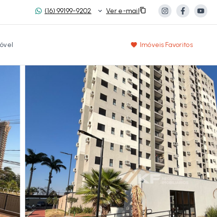
(16) 99199-9202
Ver e-mail
óvel
Imóveis Favoritos