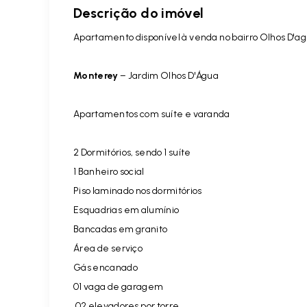
Descrição do imóvel
Apartamento disponível à venda no bairro Olhos D'agu
Monterey
– Jardim Olhos D'Água
Apartamentos com suíte e varanda
2 Dormitórios, sendo 1 suíte
1 Banheiro social
Piso laminado nos dormitórios
Esquadrias em alumínio
Bancadas em granito
Área de serviço
Gás encanado
01 vaga de garagem
02 elevadores por torre