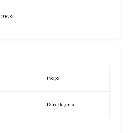
 prévio.
1
Vaga
1
Sala de jantar