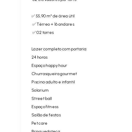
✅ 55,90 m² de área útil
✅ Térreo + 16 andares
✅ 02 torres
Lazer completo com portaria:
24 horas
Espaço happy hour
Churrasqueira gourmet
Piscina adulto e infantil
Solarium
Street ball
Espaço fitness
Salão de festas
Pet care
Brinquedoteca