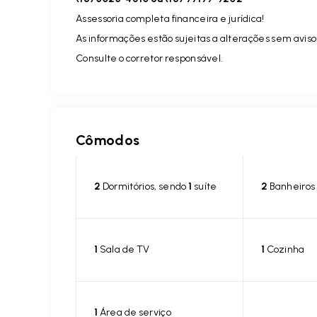
Assessoria completa financeira e jurídica!
As informações estão sujeitas a alterações sem aviso
Consulte o corretor responsável.
Cômodos
2
Dormitórios, sendo
1
suíte
2
Banheiros
1
Sala de TV
1
Cozinha
1
Área de serviço