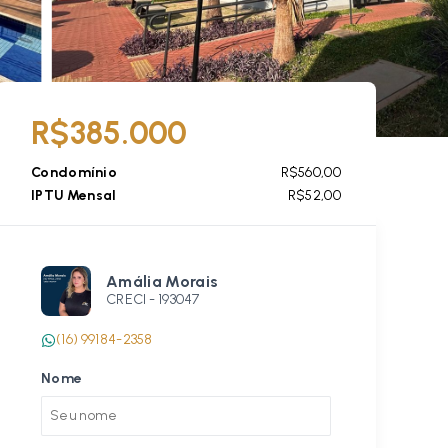
R$385.000
Condomínio
R$560,00
IPTU Mensal
R$52,00
Amália Morais
CRECI -
193047
(16) 99184-2358
Nome