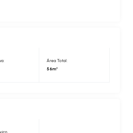
va:
Área Total:
56m²
viço