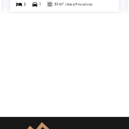
2
1
51 m²
(
Área Privativa
)