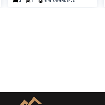
2
1
51 m²
(
Área Privativa
)