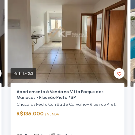
Ref.:
17053
Apartamento à Venda no Vitta Parque dos
Manacás - Ribeirão Preto / SP
Chácaras Pedro Corrêa de Carvalho - Ribeirão Preto/SP, Zona Norte
R$135.000
/ 
VENDA