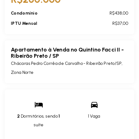
Condomínio
R$438,00
IPTU Mensal
R$37,00
Apartamento à Venda no Quintino Facci II -
Ribeirão Preto / SP
Chácaras Pedro Corrêa de Carvalho - Ribeirão Preto/SP,
Zona Norte
2
Dormitórios, sendo
1
1 Vaga
suíte