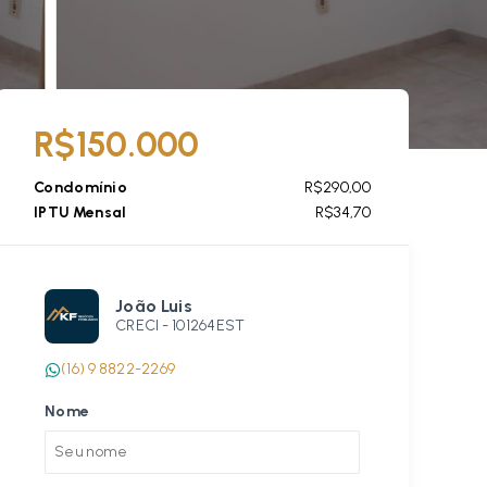
R$150.000
Condomínio
R$290,00
IPTU Mensal
R$34,70
João Luis
CRECI -
101264EST
(16) 9 8822-2269
Nome