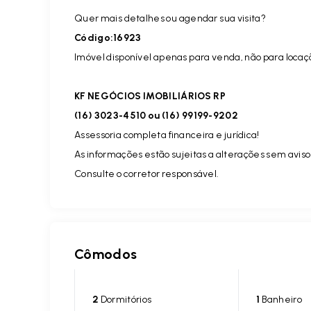
Quer mais detalhes ou agendar sua visita?
Código:16923
Imóvel disponível apenas para venda, não para locaç
KF NEGÓCIOS IMOBILIÁRIOS RP
(16) 3023-4510 ou (16) 99199-9202
Assessoria completa financeira e jurídica!
As informações estão sujeitas a alterações sem aviso
Consulte o corretor responsável.
Cômodos
2
Dormitórios
1
Banheiro