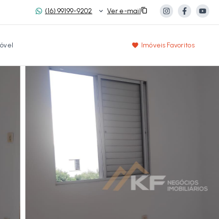
(16) 99199-9202
Ver e-mail
óvel
Imóveis Favoritos