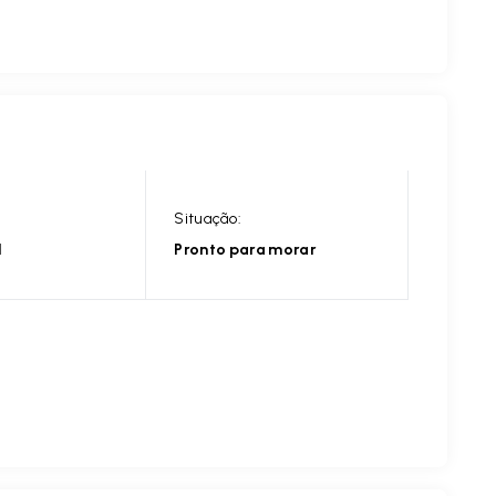
Situação:
l
Pronto para morar