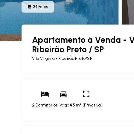
34
Fotos
Apartamento à Venda - Vit
Ribeirão Preto / SP
Vila Virgínia - Ribeirão Preto/SP
2
Dormitórios
1 Vaga
45 m²
(
Privativa
)