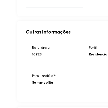
Outras Informações
Referência:
Perfil:
16923
Residencia
Possui mobília?:
Sem mobília