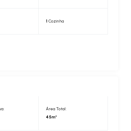
1
Cozinha
va:
Área Total:
45m²