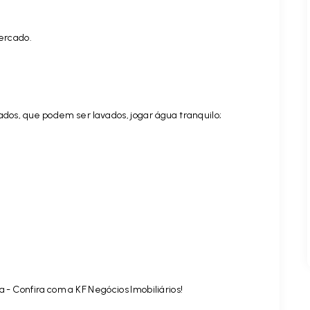
ercado.
dos, que podem ser lavados, jogar água tranquilo;
 - Confira com a KF Negócios Imobiliários!