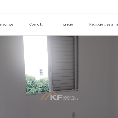
 somos
Contato
Financie
Negocie o seu im