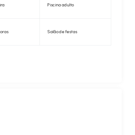
ira
Piscina adulto
horas
Salão de festas