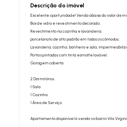
Descrição do imóvel
Excelente oportunidade! Venda abaixo do valor de m
Box de vidro e revestimento decorado;
Revestimento na cozinha e lavanderia;
porcelanato de alto padrão em todos os cômodos;
Lavanderia, cozinha, banheiro e sala, impermeabiliza
Portas pintadas com tinta esmalte lavável;
Garagem coberta.
2 Dormitórios
1 Sala
1 Cozinha
1 Área de Serviço
Apartamento disponível à venda no bairro Vila Virginia