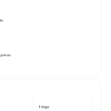
ão.
 prévio.
1
Vaga