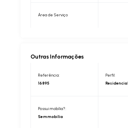
Área de Serviço
Outras Informações
Referência:
Perfil:
16895
Residencia
Possui mobília?:
Sem mobília