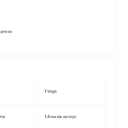
 prévio.
1
Vaga
tar
1
Área de serviço