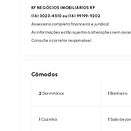
KF NEGÓCIOS IMOBILIÁRIOS RP
(16) 3023-4510 ou (16) 99199-9202
Assessoria completa financeira e jurídica!
As informações estão sujeitas a alterações sem aviso
Consulte o corretor responsável.
Cômodos
2
Dormitórios
1
Banheiro
1
Cozinha
1
Sala de jan