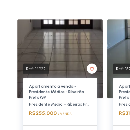
Ref.:
14922
Ref.:
18
Apartamento à venda -
Apar
Presidente Médice - Ribeirão
Presi
Preto/SP
Preto
Presidente Médici - Ribeirão Preto/SP
R$255.000
R$3
/ 
VENDA