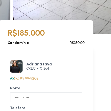
R$185.000
Condomínio
R$350,00
Adriana Fava
CRECI -
101264
(16) 9 9199-9202
Nome
Telefone