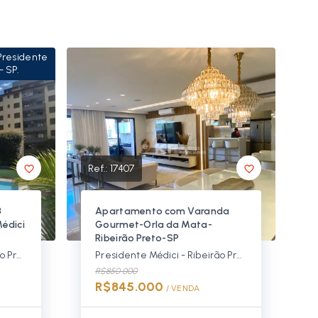
 Presidente
- SP.
Ref.:
17407
3
Apartamento com Varanda
Médici
Gourmet-Orla da Mata-
Ribeirão Preto-SP
Presidente Médici - Ribeirão Preto/SP
Presidente Médici - Ribeirão Preto/SP
R$850.000
R$845.000
/ 
VENDA