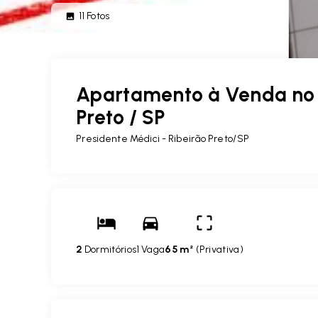
11
Fotos
Apartamento à Venda no J
Preto / SP
Presidente Médici - Ribeirão Preto/SP
2
Dormitórios
1 Vaga
65 m²
(
Privativa
)