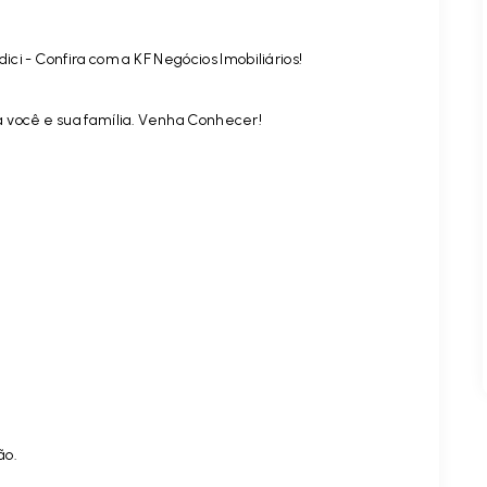
ci - Confira com a KF Negócios Imobiliários!
a você e sua família. Venha Conhecer!
ão.