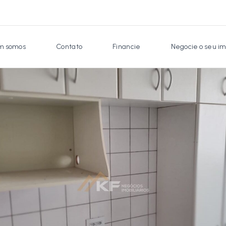
 somos
Contato
Financie
Negocie o seu im