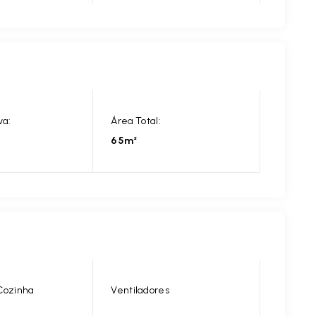
va:
Área Total:
65m²
Cozinha
Ventiladores