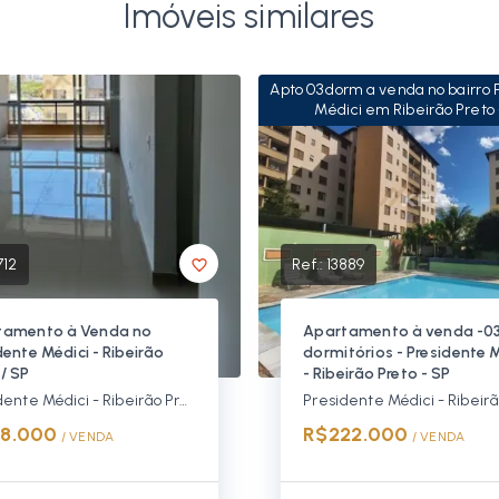
Imóveis similares
Apto 03 dorm a venda no bairro
Médici em Ribeirão Preto 
712
Ref.:
13889
tamento à Venda no
Apartamento à venda -0
dente Médici - Ribeirão
dormitórios - Presidente 
 / SP
- Ribeirão Preto - SP
Presidente Médici - Ribeirão Preto/SP, Zona Leste
18.000
R$222.000
/ 
VENDA
/ 
VENDA