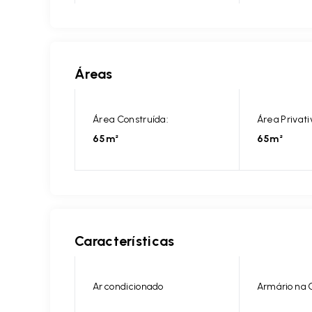
Áreas
Área Construída:
Área Privati
65m²
65m²
Características
Ar condicionado
Armário na 