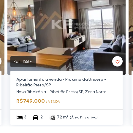
Ref.:
16505
Apartamento à venda - Próximo da Unaerp -
Ribeirão Preto/SP
Nova Ribeirânia - Ribeirão Preto/SP, Zona Norte
R$749.000
/ 
VENDA
3
2
72 m²
(
Área Privativa
)