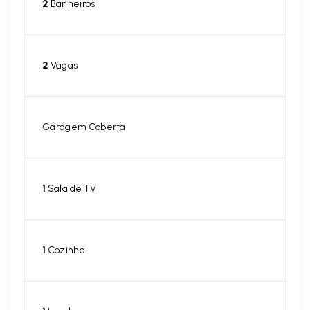
2
Banheiros
2
Vagas
Garagem Coberta
1
Sala de TV
1
Cozinha