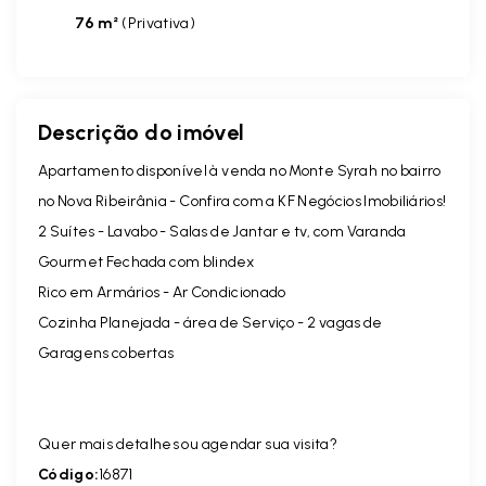
76 m²
(
Privativa
)
Descrição do imóvel
Apartamento disponível à venda no Monte Syrah no bairro
no Nova Ribeirânia - Confira com a KF Negócios Imobiliários!
2 Suítes - Lavabo - Salas de Jantar e tv, com Varanda
Gourmet Fechada com blindex
Rico em Armários - Ar Condicionado
Cozinha Planejada - área de Serviço - 2 vagas de
Garagens cobertas
Quer mais detalhes ou agendar sua visita?
Código:
16871