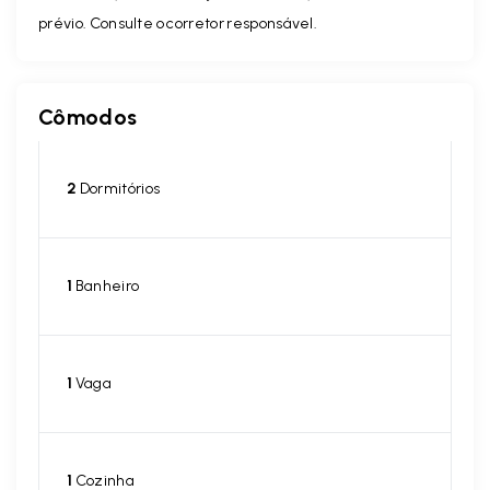
prévio. Consulte o corretor responsável.
Cômodos
2
Dormitórios
1
Banheiro
1
Vaga
1
Cozinha