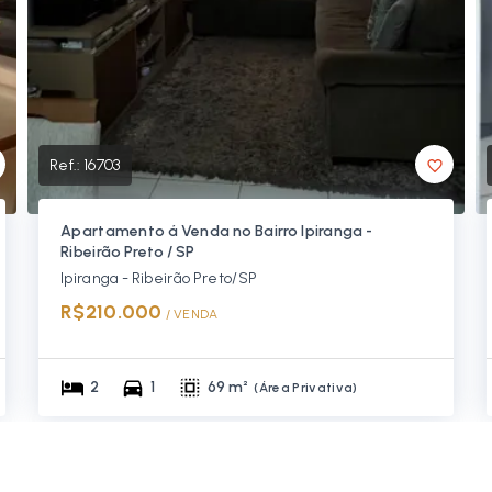
Ref.:
16703
Apartamento á Venda no Bairro Ipiranga -
Ribeirão Preto / SP
Ipiranga - Ribeirão Preto/SP
R$210.000
/ 
VENDA
2
1
69 m²
(
Área Privativa
)