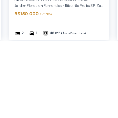
Jardim Florestan Fernandes - Ribeirão Preto/SP, Zona Leste
R$150.000
/ 
VENDA
2
1
48 m²
(
Área Privativa
)