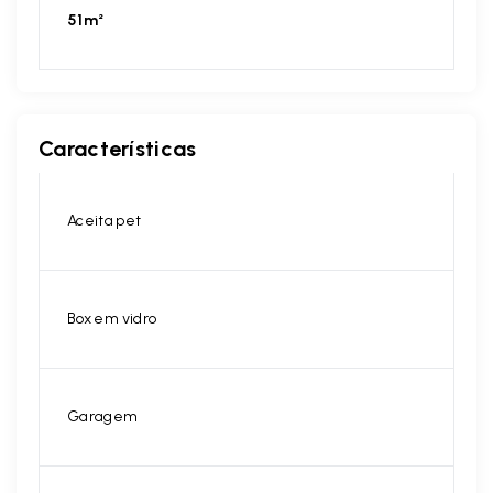
51m²
Características
Aceita pet
Box em vidro
Garagem