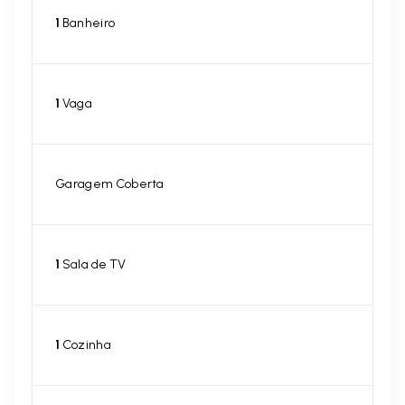
1
Banheiro
1
Vaga
Garagem Coberta
1
Sala de TV
1
Cozinha