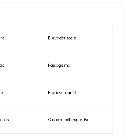
ira
Elevador social
do
Paisagismo
to
Piscina infantil
horas
Quadra poliesportiva