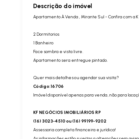
Descrição do imóvel
Apartamento À Venda , Mirante Sul - Confira com a KF
2 Dormitorios
1 Banheiro
Face sombra e vista livre.
Apartamento sera entregue pintado.
Quer mais detalhes ou agendar sua visita?
Código:16706
Imóvel disponível apenas para venda, não para locaç
KF NEGÓCIOS IMOBILIÁRIOS RP
(16) 3023-4510 ou (16) 99199-9202
Assessoria completa financeira e jurídica!
As informações estão sujeitas a alterações sem aviso 