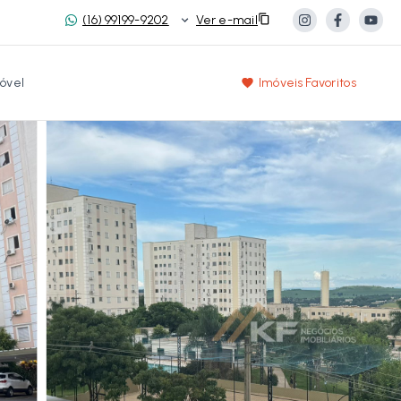
(16) 99199-9202
Ver e-mail
óvel
Imóveis Favoritos