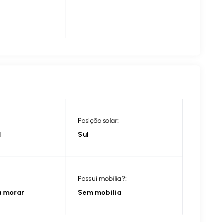
Posição solar:
l
Sul
Possui mobília?:
a morar
Sem mobília