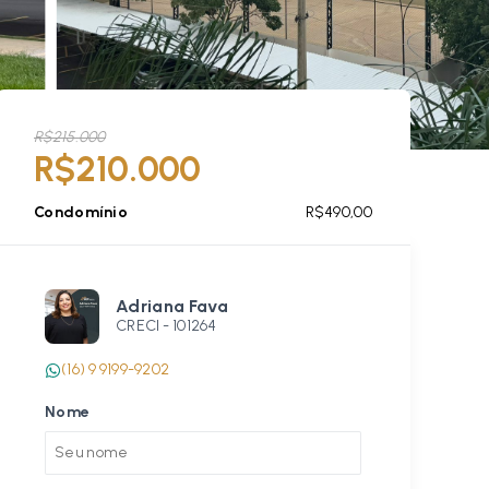
R$215.000
R$210.000
Condomínio
R$490,00
Adriana Fava
CRECI -
101264
(16) 9 9199-9202
Nome