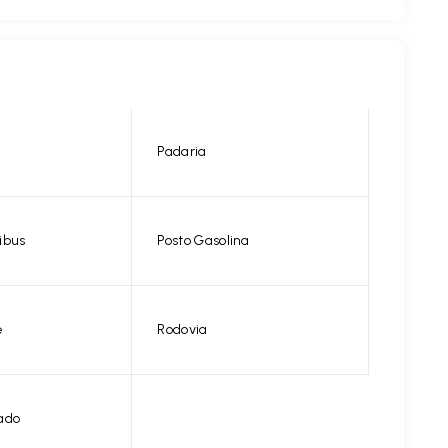
Padaria
ibus
Posto Gasolina
e
Rodovia
ado