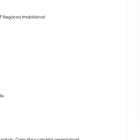
 Negócios Imobiliários!
ão.
prévio. Consulte o corretor responsável.