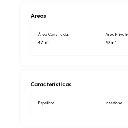
Áreas
Área Construída:
Área Privati
47m²
47m²
Características
Espelhos
Interfone