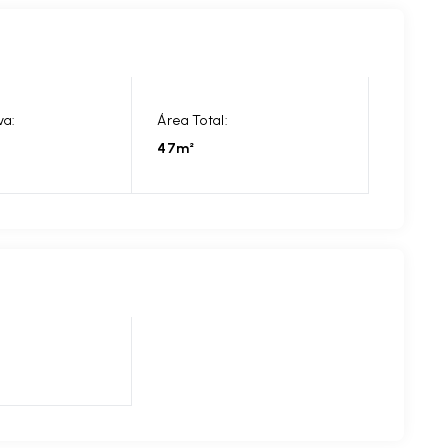
va:
Área Total:
47m²