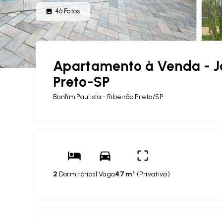
46
Fotos
Apartamento à Venda - J
Preto-SP
Bonfim Paulista - Ribeirão Preto/SP
2
Dormitórios
1 Vaga
47 m²
(
Privativa
)