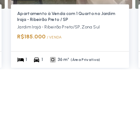
Apartamento à Venda com 1 Quarto no Jardim
Iraja - Ribeirão Preto / SP
Jardim Irajá - Ribeirão Preto/SP, Zona Sul
R$185.000
/ 
VENDA
1
1
36 m²
(
Área Privativa
)