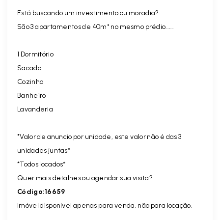
Está buscando um investimento ou moradia?
São 3 apartamentos de 40m² no mesmo prédio.....
1 Dormitório
Sacada
Cozinha
Banheiro
Lavanderia
*Valor de anuncio por unidade, este valor não é das 3
unidades juntas*
*Todos locados*
Quer mais detalhes ou agendar sua visita?
Código:16659
Imóvel disponível apenas para venda, não para locação.