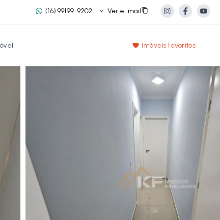
(16) 99199-9202
Ver e-mail
óvel
Imóveis Favoritos