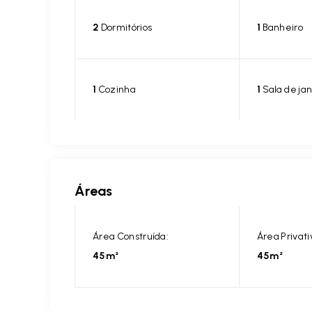
2
Dormitórios
1
Banheiro
1
Cozinha
1
Sala de jan
Áreas
Área Construída:
Área Privati
45m²
45m²