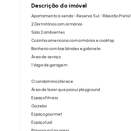
Descrição do imóvel
Apartamento à venda - Reserva Sul - Ribeirão Preto
2 Dormitórios com armários
Sala 2 ambientes
Cozinha americana com armários e cooktop
Banheiro com box blindex e gabinete
Área de serviço
1 Vaga de garagem
O condomínio oferece
Área de lazer que possui playground
Espaço fitness
Gazebo
Espaço gourmet
Espaço lual
Playground na areia