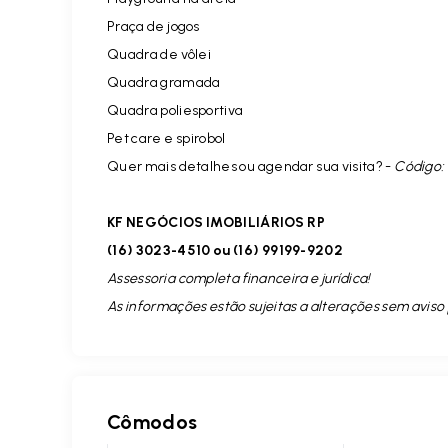
Praça de jogos
Quadra de vôlei
Quadra gramada
Quadra poliesportiva
Pet care e spirobol
Quer mais detalhes ou agendar sua visita? -
Código:
KF NEGÓCIOS IMOBILIÁRIOS RP
(16) 3023-4510 ou (16) 99199-9202
Assessoria completa financeira e jurídica!
As informações estão sujeitas a alterações sem aviso 
Cômodos