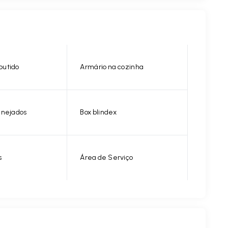
butido
Armário na cozinha
anejados
Box blindex
s
Área de Serviço