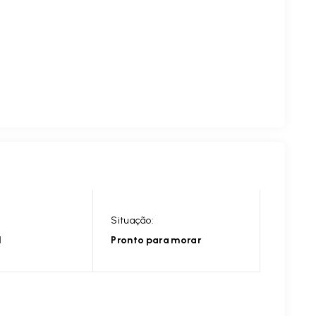
Situação:
l
Pronto para morar