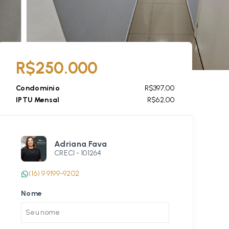
R$250.000
Condomínio
R$397,00
IPTU Mensal
R$62,00
Adriana Fava
CRECI -
101264
(16) 9 9199-9202
Nome