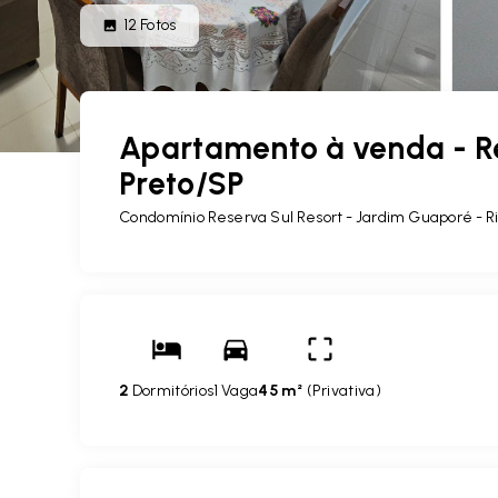
12
Fotos
Apartamento à venda - Re
Preto/SP
Condomínio Reserva Sul Resort -
Jardim Guaporé - Ri
2
Dormitórios
1 Vaga
45 m²
(
Privativa
)