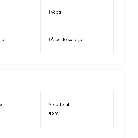
1
Vaga
tar
1
Área de serviço
va:
Área Total:
45m²