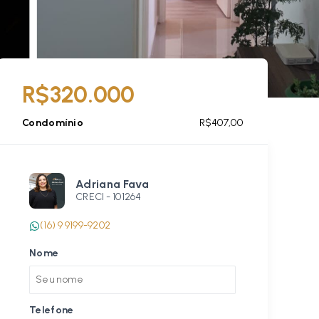
R$320.000
Condomínio
R$407,00
Adriana Fava
CRECI -
101264
(16) 9 9199-9202
Nome
Telefone