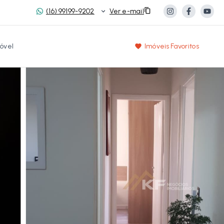
(16) 99199-9202
Ver e-mail
óvel
Imóveis Favoritos