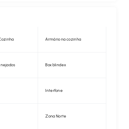
Cozinha
Armário na cozinha
anejados
Box blindex
Interfone
Zona Norte