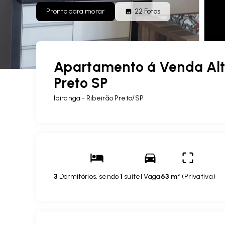
Pronto para morar
22
Fotos
Apartamento á Venda Alto
Preto SP
Ipiranga - Ribeirão Preto/SP
3
Dormitórios, sendo
1
suíte
1 Vaga
63 m²
(
Privativa
)