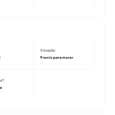
Situação:
l
Pronto para morar
ia?:
ia