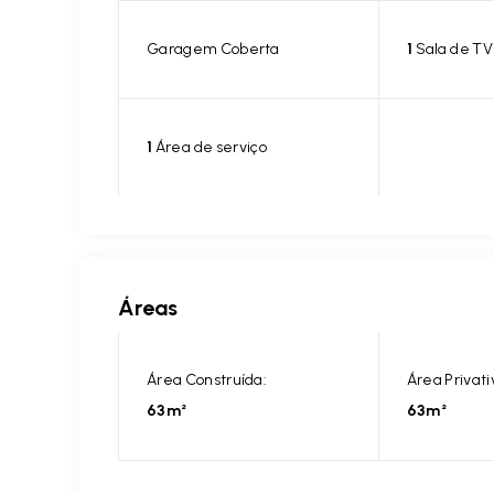
Garagem Coberta
1
Sala de TV
1
Área de serviço
Áreas
Área Construída:
Área Privati
63m²
63m²