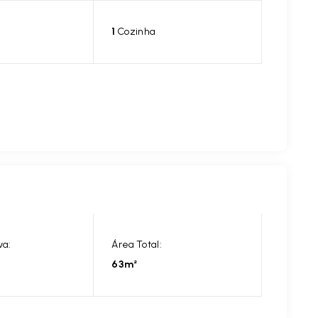
1
Cozinha
va:
Área Total:
63m²