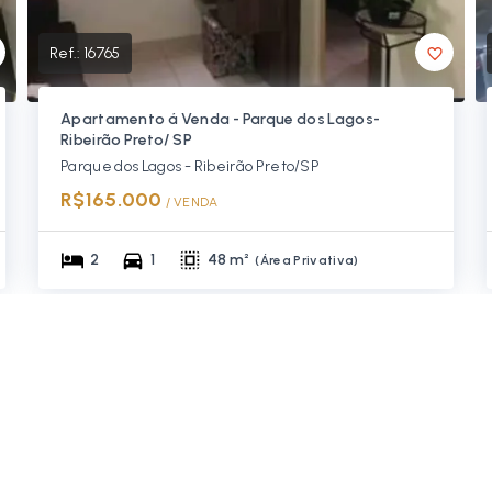
Ref.:
16765
Apartamento á Venda - Parque dos Lagos-
Ribeirão Preto/ SP
Parque dos Lagos - Ribeirão Preto/SP
R$165.000
/ 
VENDA
2
1
48 m²
(
Área Privativa
)