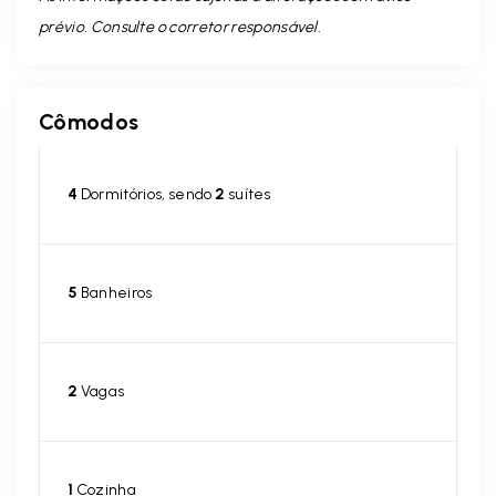
prévio. Consulte o corretor responsável.
Cômodos
4
Dormitórios, sendo
2
suítes
5
Banheiros
2
Vagas
1
Cozinha