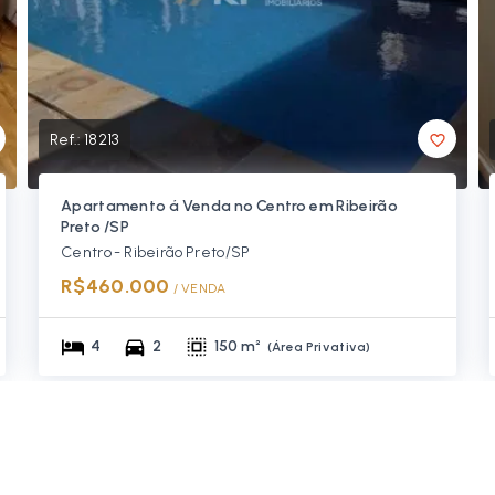
Ref.:
18213
Apartamento á Venda no Centro em Ribeirão
Preto /SP
Centro - Ribeirão Preto/SP
R$460.000
/ 
VENDA
4
2
150 m²
(
Área Privativa
)