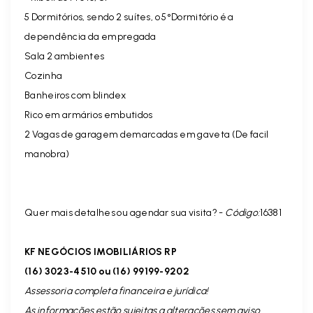
5 Dormitórios, sendo 2 suítes, o 5°Dormitório é a
dependência da empregada
Sala 2 ambientes
Cozinha
Banheiros com blindex
Rico em armários embutidos
2 Vagas de garagem demarcadas em gaveta (De facil
manobra)
Quer mais detalhes ou agendar sua visita? -
Código:
16381
KF NEGÓCIOS IMOBILIÁRIOS RP
(16) 3023-4510 ou (16) 99199-9202
Assessoria completa financeira e jurídica!
As informações estão sujeitas a alterações sem aviso