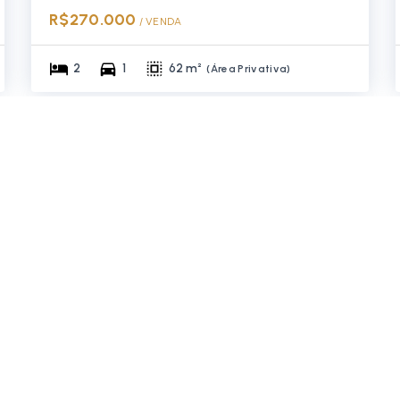
R$270.000
/ 
VENDA
2
1
62 m²
(
Área Privativa
)