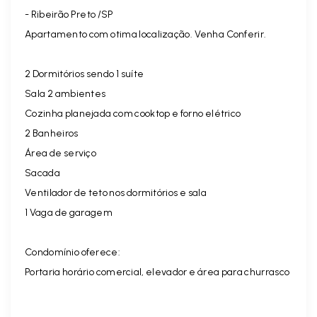
- Ribeirão Preto /SP
Apartamento com otima localização. Venha Conferir.
2 Dormitórios sendo 1 suíte
Sala 2 ambientes
Cozinha planejada com
cooktop e forno elétrico
2 Banheiros
Área de serviço
Sacada
Ventilador de teto nos dormitórios e sala
1 Vaga de garagem
Condomínio oferece:
Portaria horário comercial, elevador e área para churrasco