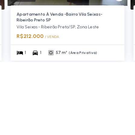
Apartamento À Venda -Bairro Vila Seixas-
Ribeirão Preto SP
Vila Seixas - Ribeirão Preto/SP, Zona Leste
R$212.000
/ 
VENDA
1
1
57 m²
(
Área Privativa
)