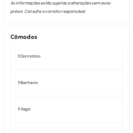
As informações estão sujeitas a alterações sem aviso
prévio. Consulte o corretor responsável.
Cômodos
1
Dormitório
1
Banheiro
1
Vaga