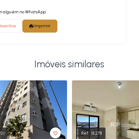
com alguém no WhatsApp:
Favoritos
Imprimir
Imóveis similares
921
Ref.:
18278