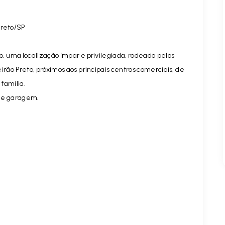
Preto/SP
o,
uma localização ímpar e privilegiada
,
rodeada pelos
rão Preto, próximos aos principais centros comerciais, de
 família.
 de garagem.