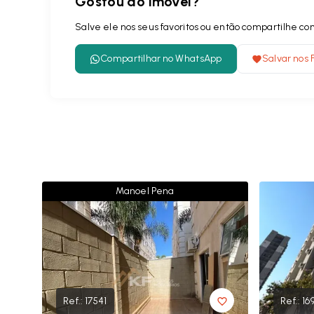
Gostou do imóvel?
Salve ele nos seus favoritos ou então compartilhe 
Compartilhar no WhatsApp
Salvar nos 
Manoel Pena
Ref.:
17541
Ref.:
16