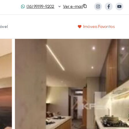
(16) 99199-9202
Ver e-mail
óvel
Imóveis Favoritos