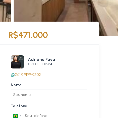
R$471.000
Adriana Fava
CRECI -
101264
(16) 9 9199-9202
Nome
Telefone