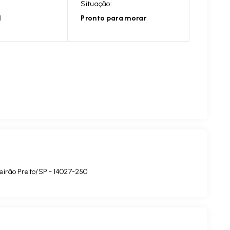
Situação:
l
Pronto para morar
beirão Preto/SP
- 14027-250