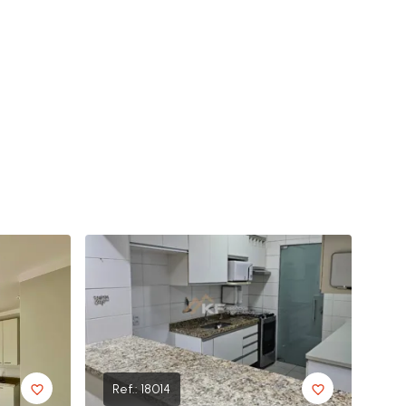
Ref.:
18014