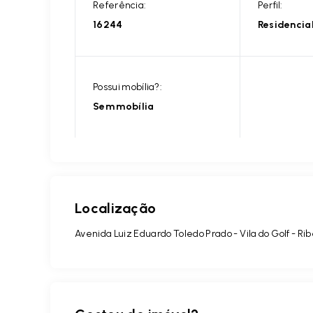
Referência:
Perfil:
16244
Residencia
Possui mobília?:
Sem mobília
Localização
Avenida Luiz Eduardo Toledo Prado - Vila do Golf - Ri