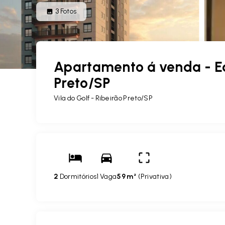
3
Fotos
Apartamento á venda - Ed
Preto/SP
Vila do Golf - Ribeirão Preto/SP
2
Dormitórios
1 Vaga
59 m²
(
Privativa
)