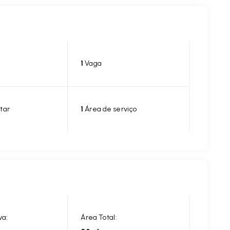
1
Vaga
tar
1
Área de serviço
va:
Área Total: