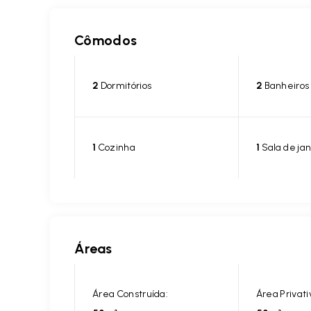
Cômodos
2
Dormitórios
2
Banheiros
1
Cozinha
1
Sala de jan
Áreas
Área Construída:
Área Privati