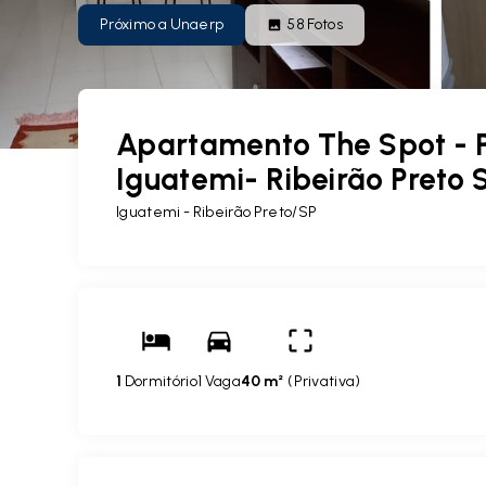
Próximo a Unaerp
58
Fotos
Apartamento The Spot - 
Iguatemi- Ribeirão Preto 
Iguatemi - Ribeirão Preto/SP
1
Dormitório
1 Vaga
40 m²
(
Privativa
)