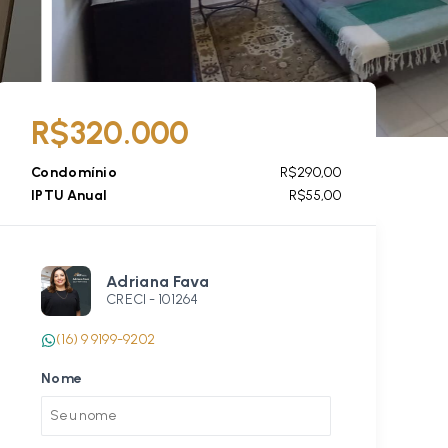
R$320.000
Condomínio
R$290,00
IPTU Anual
R$55,00
Adriana Fava
CRECI -
101264
(16) 9 9199-9202
Nome