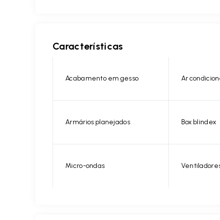
Características
Acabamento em gesso
Ar condicio
Armários planejados
Box blindex
Micro-ondas
Ventiladore