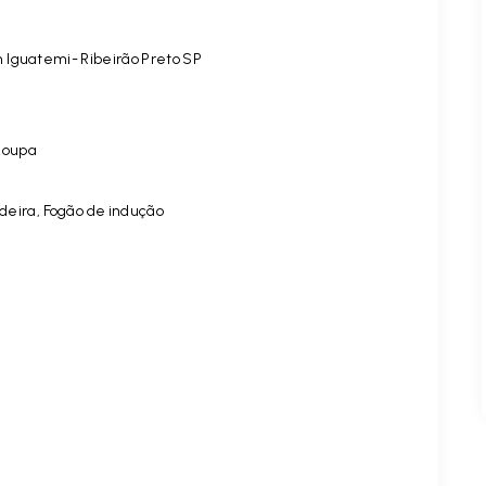
 Iguatemi- Ribeirão Preto SP
 Roupa
deira, Fogão de indução