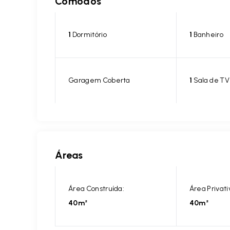
Cômodos
1
Dormitório
1
Banheiro
Garagem Coberta
1
Sala de TV
Áreas
Área Construída:
Área Privati
40m²
40m²