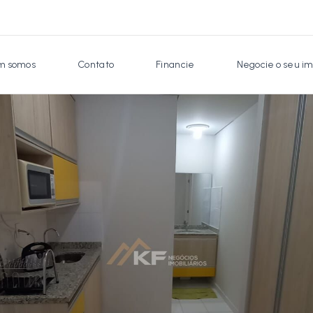
 somos
Contato
Financie
Negocie o seu im