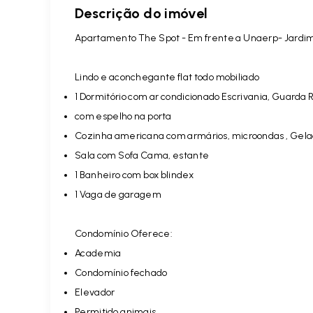
Descrição do imóvel
Apartamento The Spot - Em frente a Unaerp- Jardim
Lindo e aconchegante flat todo mobiliado
1 Dormitório com ar condicionado Escrivania, Guarda
com espelho na porta
Cozinha americana com armários, microondas , Gela
Sala com Sofa Cama, estante
1 Banheiro com box blindex
1 Vaga de garagem
Condomínio Oferece:
Academia
Condomínio fechado
Elevador
Permitido animais