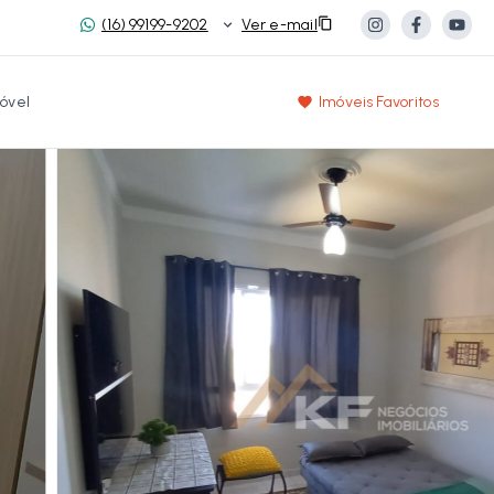
(16) 99199-9202
Ver e-mail
óvel
Imóveis Favoritos