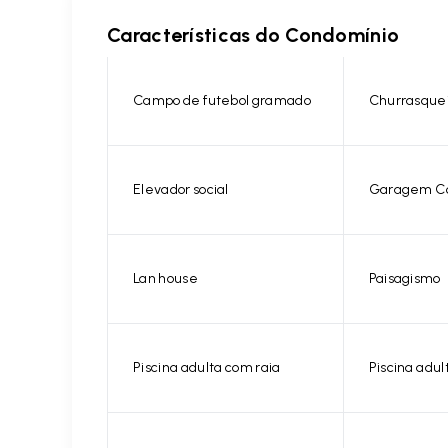
Características do Condomínio
Campo de futebol gramado
Churrasque
Elevador social
Garagem C
Lan house
Paisagismo
Piscina adulta com raia
Piscina adul