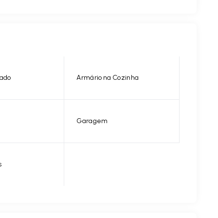
nado
Armário na Cozinha
Garagem
s