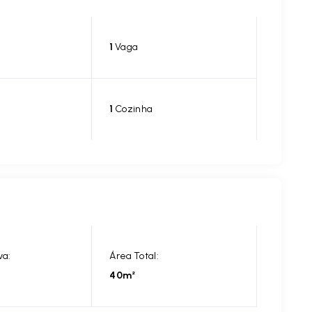
1
Vaga
1
Cozinha
va:
Área Total:
40m²