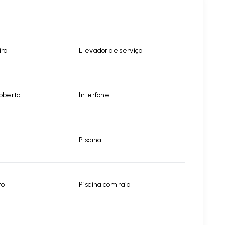
ira
Elevador de serviço
oberta
Interfone
Piscina
to
Piscina com raia