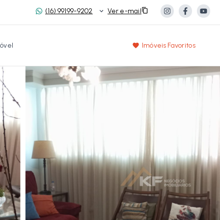
(16) 99199-9202
Ver e-mail
óvel
Imóveis Favoritos