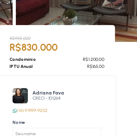
R$945.000
R$830.000
Condomínio
R$1.200,00
IPTU Anual
R$165,00
Adriana Fava
CRECI -
101264
(16) 9 9199-9202
Nome