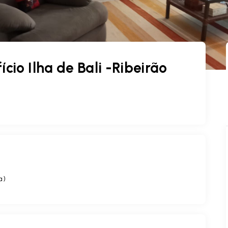
cio Ilha de Bali -Ribeirão
a
)