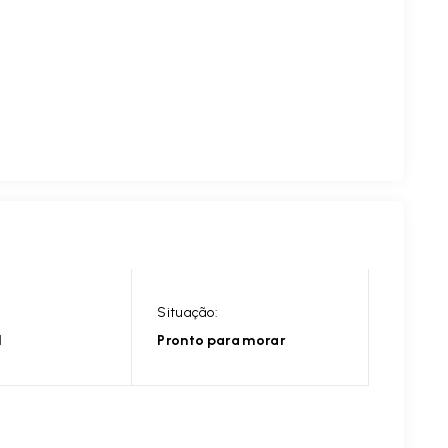
Situação:
l
Pronto para morar