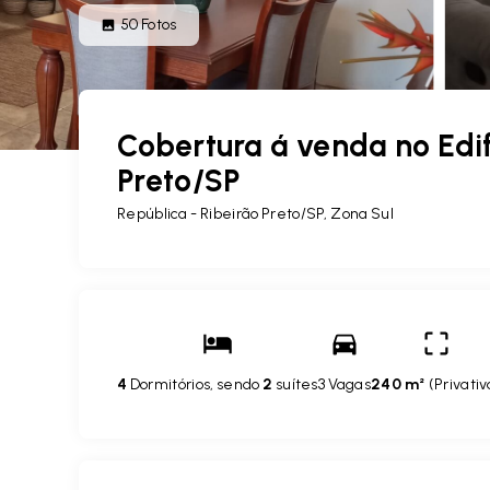
50
Fotos
Cobertura á venda no Edifí
Preto/SP
República - Ribeirão Preto/SP, Zona Sul
4
Dormitórios, sendo
2
suítes
3 Vagas
240 m²
(
Privativ