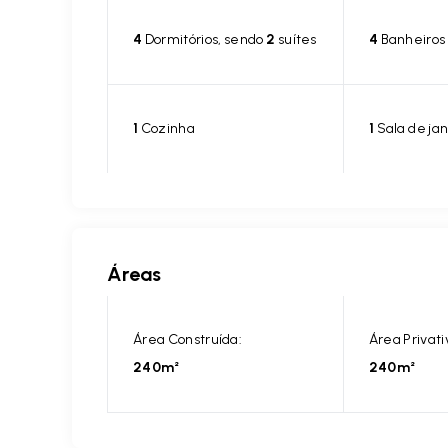
4
Dormitórios, sendo
2
suítes
4
Banheiros
1
Cozinha
1
Sala de jan
Áreas
Área Construída:
Área Privati
240m²
240m²