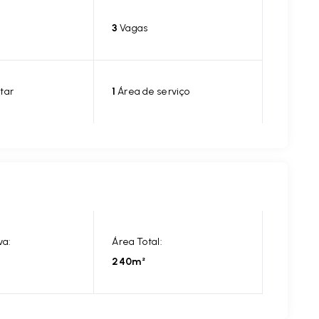
3
Vagas
tar
1
Área de serviço
va:
Área Total:
240m²