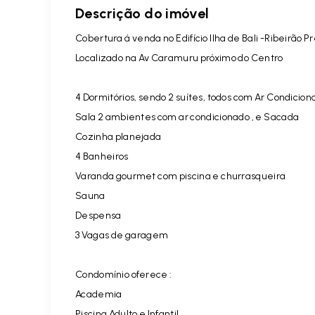
Descrição do imóvel
Cobertura á venda no Edifício Ilha de Bali -Ribeirão P
Localizado na Av Caramuru próximo do Centro
4 Dormitórios, sendo 2 suítes, todos
com Ar Condicion
Sala 2 ambientes com ar condicionado , e
Sacada
Cozinha planejada
4 Banheiros
Varanda gourmet com piscina e churrasqueira
Sauna
Despensa
3 Vagas de garagem
Condomínio oferece :
Academia
Piscina Adulto e Infantil