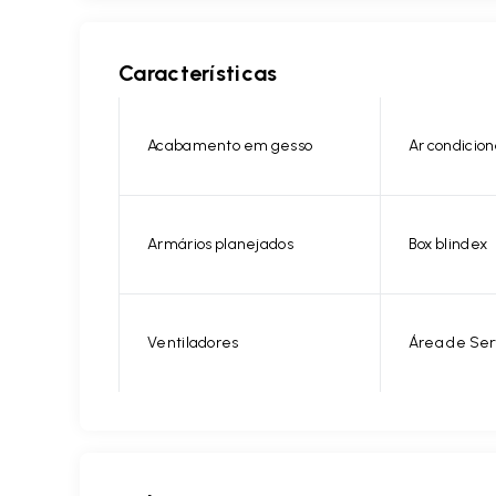
Características
Acabamento em gesso
Ar condicio
Armários planejados
Box blindex
Ventiladores
Área de Ser