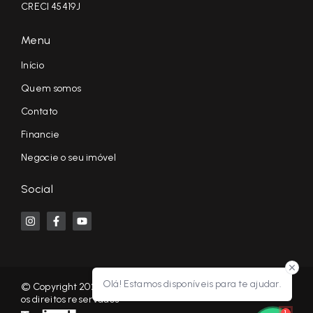
CRECI 45419J
Menu
Início
Quem somos
Contato
Financie
Negocie o seu imóvel
Social
Olá! Estamos disponíveis para te ajudar.
© Copyright 2026 - KF NEGÓCIOS IMOBILIÁRIOS RP - Todos
os direitos reservados
1