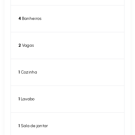
4
Banheiros
2
Vagas
1
Cozinha
1
Lavabo
1
Sala de jantar