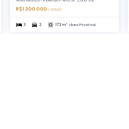
Nova Aliança - Ribeirão Preto/SP, Zona Sul
R$1.300.000
/ 
VENDA
3
2
172 m²
(
Área Privativa
)