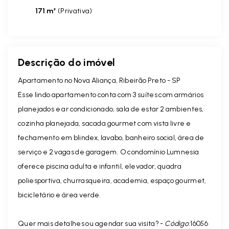
171 m²
(
Privativa
)
Descrição do imóvel
Apartamento no Nova Aliança, Ribeirão Preto - SP
Esse lindo apartamento conta com 3 suítes com armários
planejados e ar condicionado, sala de estar 2 ambientes,
cozinha planejada, sacada gourmet com vista livre e
fechamento em blindex, lavabo, banheiro social, área de
serviço e 2 vagas de garagem. O condomínio Lumnesia
oferece piscina adulta e infantil, elevador, quadra
poliesportiva, churrasqueira, academia, espaço gourmet,
bicicletário e área verde.
Quer mais detalhes ou agendar sua visita? -
Código:
16056