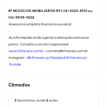
KF NEGÓCIOS IMOBILIÁRIOS RP | (16) 3023-4510 ou
(16) 99199-9202
Assessoria completa financeira e jurídica!
As informações estão sujeitas a alterações sem aviso
prévio. Consulte o corretor responsável.
www.kfimoveis.com.br
-
contato@kfimoveis.com.br
Instagram -
@kfimoveis.rp
|
Facebook/kfimoveis.rp
|
Youtube
Cômodos
3
Dormitórios, sendo
3
suítes