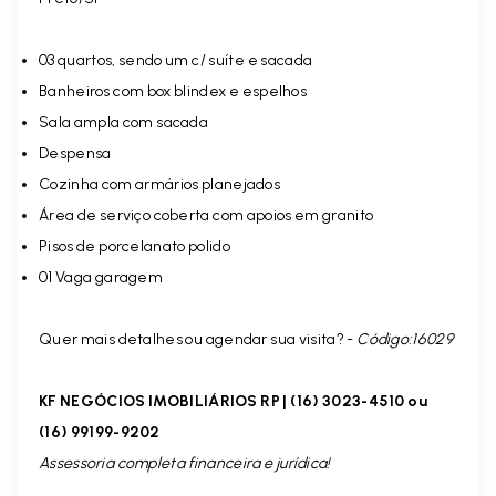
03 quartos, sendo um c/ suíte e sacada
Banheiros com box blindex e espelhos
Sala ampla com sacada
Despensa
Cozinha com armários planejados
Área de serviço coberta com apoios em granito
Pisos de porcelanato polido
01 Vaga garagem
Quer mais detalhes ou agendar sua visita? -
Código:16029
KF NEGÓCIOS IMOBILIÁRIOS RP | (16) 3023-4510 ou
(16) 99199-9202
Assessoria completa financeira e jurídica!