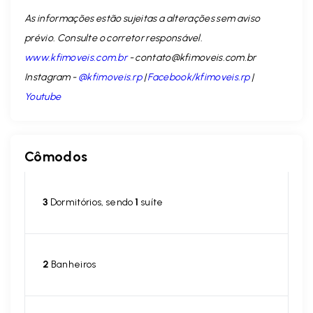
As informações estão sujeitas a alterações sem aviso
prévio. Consulte o corretor responsável.
www.kfimoveis.com.br
-
contato@kfimoveis.com.br
Instagram -
@kfimoveis.rp
|
Facebook/kfimoveis.rp
|
Youtube
Cômodos
3
Dormitórios, sendo
1
suíte
2
Banheiros