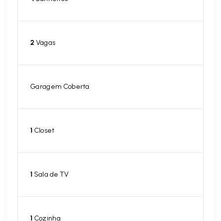
2
Vagas
Garagem Coberta
1
Closet
1
Sala de TV
1
Cozinha