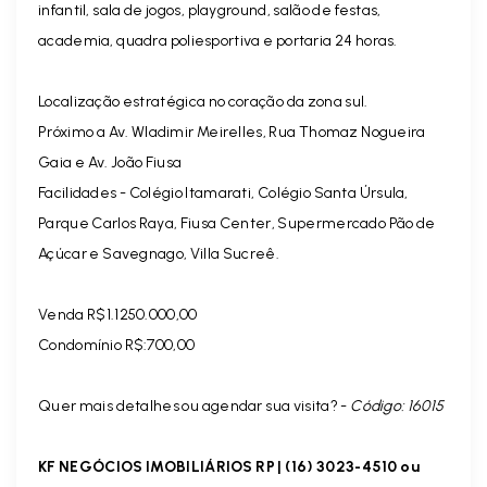
infantil, sala de jogos, playground, salão de festas,
academia, quadra poliesportiva e portaria 24 horas.
Localização estratégica no coração da zona sul.
Próximo a Av. Wladimir Meirelles, Rua Thomaz Nogueira
Gaia e Av. João Fiusa
Facilidades - Colégio Itamarati, Colégio Santa Úrsula,
Parque Carlos Raya, Fiusa Center, Supermercado Pão de
Açúcar e Savegnago, Villa Sucreê.
Venda R$1.1250.000,00
Condomínio R$:700,00
Quer mais detalhes ou agendar sua visita? -
Código: 16015
KF NEGÓCIOS IMOBILIÁRIOS RP | (16) 3023-4510 ou