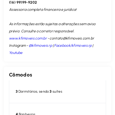
(16) 99199-9202
Assessoria completa financeira e jurídica!
As informações estão sujeitas a alterações sem aviso
prévio. Consulte o corretor responsável.
www.kfimoveis.com.br
-
contato@kfimoveis.com.br
Instagram -
@kfimoveis.rp
|
Facebook/kfimoveis.rp
|
Youtube
Cômodos
3
Dormitórios, sendo
3
suítes
4
Banheiros