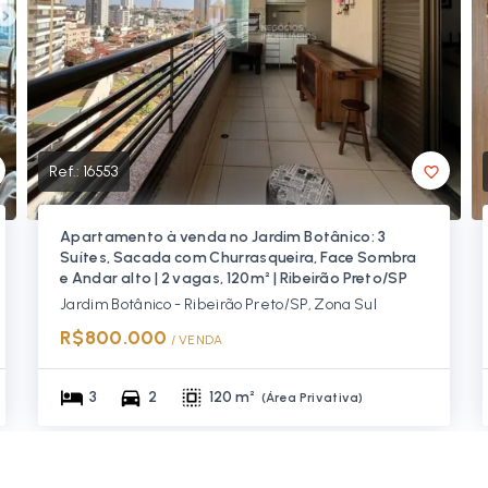
Ref.:
16553
Apartamento à venda no Jardim Botânico: 3
Suítes, Sacada com Churrasqueira, Face Sombra
e Andar alto | 2 vagas, 120m² | Ribeirão Preto/SP
Jardim Botânico - Ribeirão Preto/SP, Zona Sul
R$800.000
/ 
VENDA
3
2
120 m²
(
Área Privativa
)