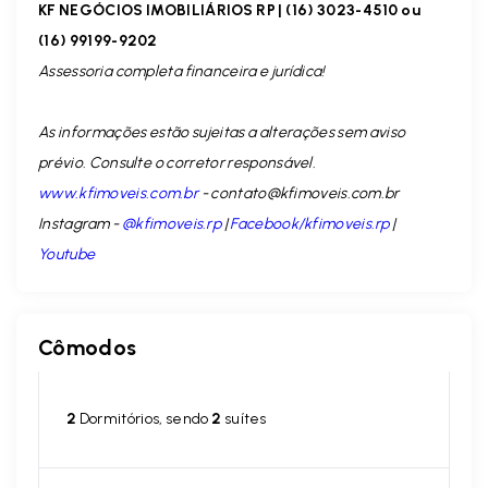
KF NEGÓCIOS IMOBILIÁRIOS RP | (16) 3023-4510 ou
(16) 99199-9202
Assessoria completa financeira e jurídica!
As informações estão sujeitas a alterações sem aviso
prévio. Consulte o corretor responsável.
www.kfimoveis.com.br
-
contato@kfimoveis.com.br
Instagram -
@kfimoveis.rp
|
Facebook/kfimoveis.rp
|
Youtube
Cômodos
2
Dormitórios, sendo
2
suítes