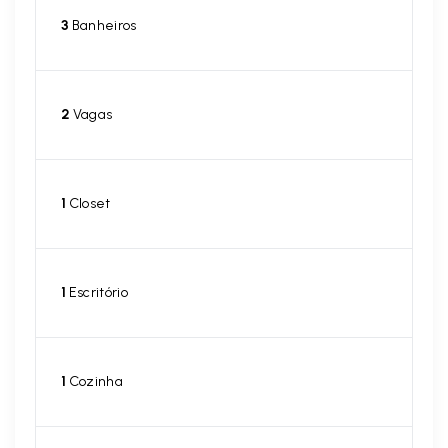
3
Banheiros
2
Vagas
1
Closet
1
Escritório
1
Cozinha