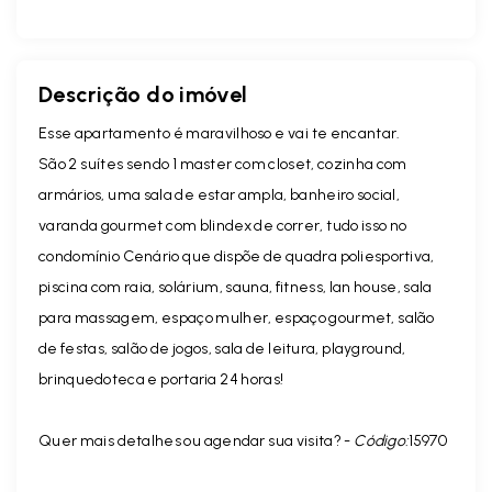
Descrição do imóvel
Esse apartamento é maravilhoso e vai te encantar.
São 2 suítes sendo 1 master com closet, cozinha com
armários, uma sala de estar ampla, banheiro social,
varanda gourmet com blindex de correr, tudo isso no
condomínio Cenário que dispõe de quadra poliesportiva,
piscina com raia, solárium, sauna, fitness, lan house, sala
para massagem, espaço mulher, espaço gourmet, salão
de festas, salão de jogos, sala de leitura, playground,
brinquedoteca e portaria 24 horas!
Quer mais detalhes ou agendar sua visita? -
Código:
15970