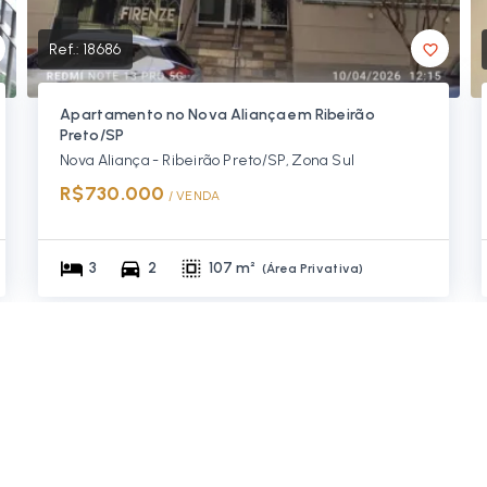
Ref.:
18686
Apartamento no Nova Aliança em Ribeirão
Preto/SP
Nova Aliança - Ribeirão Preto/SP, Zona Sul
R$730.000
/ 
VENDA
3
2
107 m²
(
Área Privativa
)