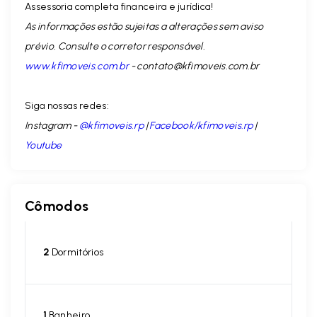
Assessoria completa financeira e jurídica!
As informações estão sujeitas a alterações sem aviso
prévio. Consulte o corretor responsável.
www.kfimoveis.com.br
-
contato@kfimoveis.com.br
Siga nossas redes:
Instagram -
@kfimoveis.rp
|
Facebook/kfimoveis.rp
|
Youtube
Cômodos
2
Dormitórios
1
Banheiro