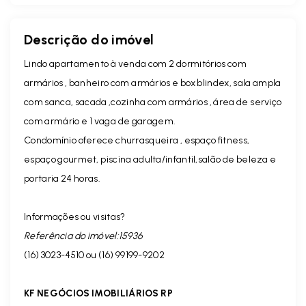
Descrição do imóvel
Lindo apartamento à venda com 2 dormitórios com
armários , banheiro com armários e box blindex, sala ampla
com sanca, sacada ,cozinha com armários , área de serviço
com armário e 1 vaga de garagem.
Condomínio oferece churrasqueira , espaço fitness,
espaço gourmet, piscina adulta/infantil,salão de beleza e
portaria 24 horas.
Informações ou visitas?
Referência do imóvel:15936
(16) 3023-4510 ou (16) 99199-9202
KF NEGÓCIOS IMOBILIÁRIOS RP