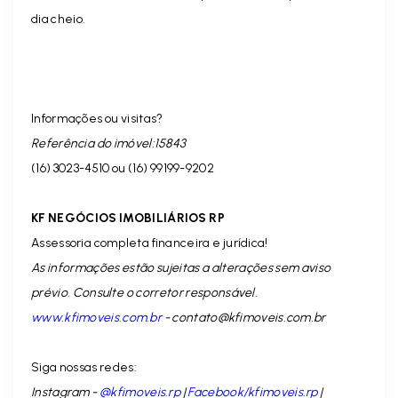
dia cheio.
Informações ou visitas?
Referência do imóvel:15843
(16) 3023-4510 ou (16) 99199-9202
KF NEGÓCIOS IMOBILIÁRIOS RP
Assessoria completa financeira e jurídica!
As informações estão sujeitas a alterações sem aviso
prévio. Consulte o corretor responsável.
www.kfimoveis.com.br
-
contato@kfimoveis.com.br
Siga nossas redes:
Instagram -
@kfimoveis.rp
|
Facebook/kfimoveis.rp
|