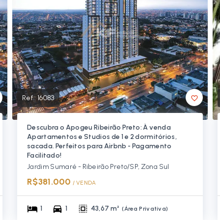
Ref.:
16083
Descubra o Apogeu Ribeirão Preto: À venda
Apartamentos e Studios de 1 e 2 dormitórios,
sacada. Perfeitos para Airbnb - Pagamento
Facilitado!
Jardim Sumaré - Ribeirão Preto/SP, Zona Sul
R$381.000
/ 
VENDA
1
1
43,67 m²
(
Área Privativa
)