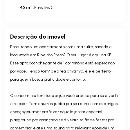
45 m²
(
Privativa
)
Descrição do imóvel
Procurando um apartamento com uma suíte, sacada e
localizado em Ribeirão Preto? O seu lugar é aqui na KF!
Esse apto aconchegante de 1 dormitório está esperando
por você. Tendo 45m² de área privativa, ele é perfeito
para quem busca praticidade e conforto.
O condomínio tem tudo o que você precisa para se divertir
e relaxar. Tem churrasqueira pra se reunir com os amigos,
espaço gourmet pra fazer aquele jantar especial,
playground pra criançada se divertir, salão de festas pra
comemorar e até uma sauna para relaxar depois de um