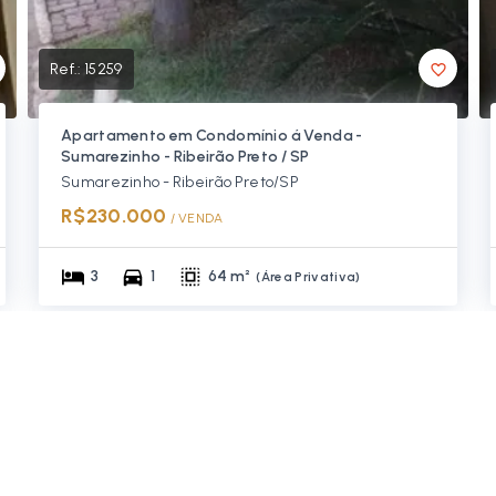
Ref.:
15259
Apartamento em Condomínio á Venda -
Sumarezinho - Ribeirão Preto / SP
Sumarezinho - Ribeirão Preto/SP
R$230.000
/ 
VENDA
3
1
64 m²
(
Área Privativa
)