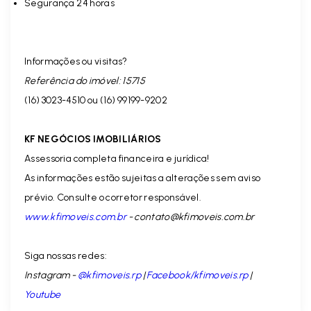
Segurança 24 horas
Informações ou visitas?
Referência do imóvel: 15715
(16) 3023-4510 ou (16) 99199-9202
KF NEGÓCIOS IMOBILIÁRIOS
Assessoria completa financeira e jurídica!
As informações estão sujeitas a alterações sem aviso
prévio. Consulte o corretor responsável.
www.kfimoveis.com.br
-
contato@kfimoveis.com.br
Siga nossas redes:
Instagram -
@kfimoveis.rp
|
Facebook/kfimoveis.rp
|
Youtube