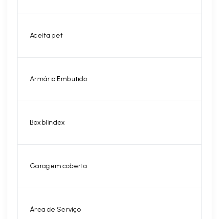
Aceita pet
Armário Embutido
Box blindex
Garagem coberta
Área de Serviço