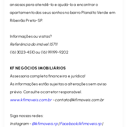
ansiosos para atendê-lo e ajudá-lo a encontrar o
apartamento dos seus sonhos no bairro Planalto Verde em
Ribeirão Preto-SP.
Informações ou visitas?
Referência do imóvel:15711
(16) 3023-4510 ou (16) 99199-9202
KF NEGÓCIOS IMOBILIÁRIOS
Assessoria completa financeira e jurídica!
As informações estão sujeitas a alterações sem aviso
prévio. Consulte o corretor responsável.
www.kfimoveis.com.br
-
contato@kfimoveis.com.br
Siga nossas redes:
Instagram -
@kfimoveis.rp
|
Facebook/kfimoveis.rp
|