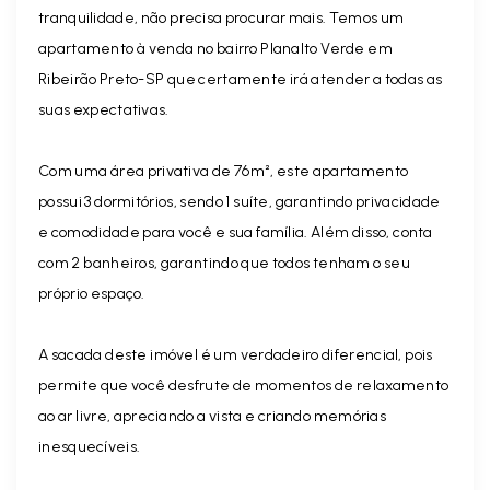
tranquilidade, não precisa procurar mais. Temos um
apartamento à venda no bairro Planalto Verde em
Ribeirão Preto-SP que certamente irá atender a todas as
suas expectativas.
Com uma área privativa de 76m², este apartamento
possui 3 dormitórios, sendo 1 suíte, garantindo privacidade
e comodidade para você e sua família. Além disso, conta
com 2 banheiros, garantindo que todos tenham o seu
próprio espaço.
A sacada deste imóvel é um verdadeiro diferencial, pois
permite que você desfrute de momentos de relaxamento
ao ar livre, apreciando a vista e criando memórias
inesquecíveis.