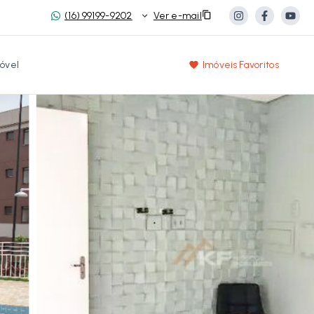
(16) 99199-9202
Ver e-mail
óvel
Imóveis Favoritos