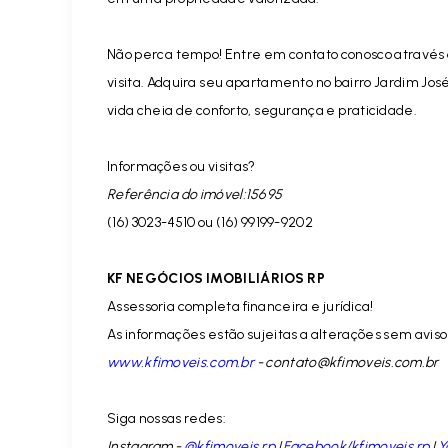
Não perca tempo! Entre em contato conosco através 
visita. Adquira seu apartamento no bairro Jardim Jo
vida cheia de conforto, segurança e praticidade.
Informações ou visitas?
Referência do imóvel:15695
(16) 3023-4510 ou (16) 99199-9202
KF NEGÓCIOS IMOBILIÁRIOS RP
Assessoria completa financeira e jurídica!
As informações estão sujeitas a alterações sem aviso 
www.kfimoveis.com.br
-
contato@kfimoveis.com.br
Siga nossas redes:
Instagram -
@kfimoveis.rp
|
Facebook/kfimoveis.rp
|
Y