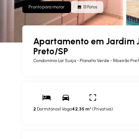
Pronto para morar
13
Fotos
Apartamento em Jardim Jo
Preto/SP
Condomínio Lar Suíça -
Planalto Verde - Ribeirão Pr
2
Dormitórios
1 Vaga
42,35 m²
(
Privativa
)