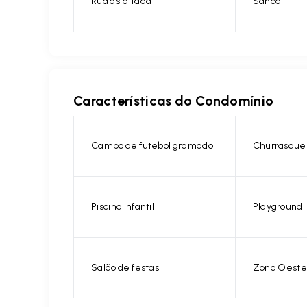
Rua asfaltada
Sanca
Características do Condomínio
Campo de futebol gramado
Churrasque
Piscina infantil
Playground
Salão de festas
Zona Oeste