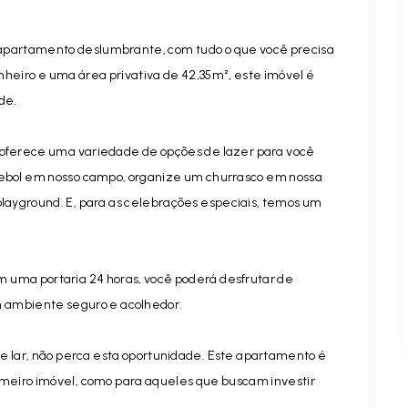
apartamento deslumbrante, com tudo o que você precisa
nheiro e uma área privativa de 42,35m², este imóvel é
de.
 oferece uma variedade de opções de lazer para você
utebol em nosso campo, organize um churrasco em nossa
playground. E, para as celebrações especiais, temos um
 uma portaria 24 horas, você poderá desfrutar de
m ambiente seguro e acolhedor.
e lar, não perca esta oportunidade. Este apartamento é
imeiro imóvel, como para aqueles que buscam investir