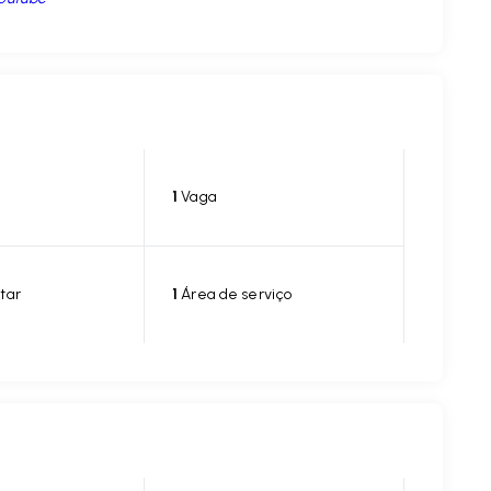
1
Vaga
tar
1
Área de serviço