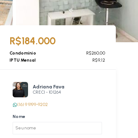
R$184.000
Condomínio
R$260,00
IPTU Mensal
R$9,12
Adriana Fava
CRECI -
101264
(16) 9 9199-9202
Nome