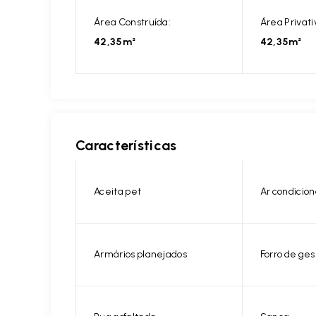
Área Construída:
Área Privati
42,35m²
42,35m²
Características
Aceita pet
Ar condicio
Armários planejados
Forro de ges