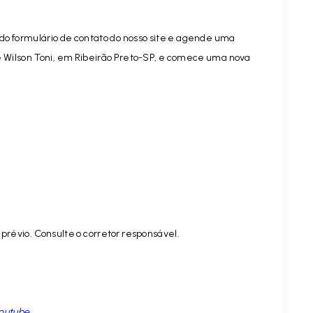
do formulário de contato do nosso site e agende uma
sé Wilson Toni, em Ribeirão Preto-SP, e comece uma nova
prévio. Consulte o corretor responsável.
outube