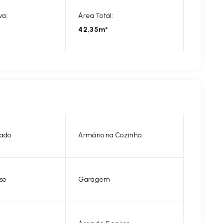
va:
Área Total:
42,35m²
nado
Armário na Cozinha
so
Garagem