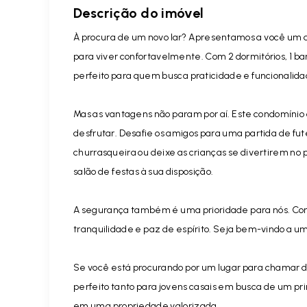
Descrição do imóvel
À procura de um novo lar? Apresentamos a você um 
para viver confortavelmente. Com 2 dormitórios, 1 ba
perfeito para quem busca praticidade e funcionalida
Mas as vantagens não param por aí. Este condomínio
desfrutar. Desafie os amigos para uma partida de f
churrasqueira ou deixe as crianças se divertirem no 
salão de festas à sua disposição.
A segurança também é uma prioridade para nós. Com
tranquilidade e paz de espírito. Seja bem-vindo a u
Se você está procurando por um lugar para chamar d
perfeito tanto para jovens casais em busca de um pr
em uma propriedade valorizada.