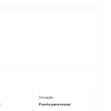
Situação:
l
Pronto para morar