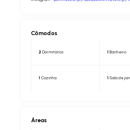
Cômodos
2
Dormitórios
1
Banheiro
1
Cozinha
1
Sala de jan
Áreas