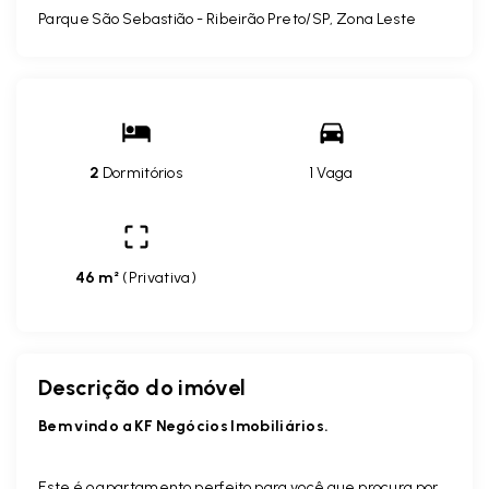
Parque São Sebastião - Ribeirão Preto/SP, Zona Leste
2
Dormitórios
1 Vaga
46 m²
(
Privativa
)
Descrição do imóvel
Bem vindo a KF Negócios Imobiliários.
Este é o apartamento perfeito para você que procura por