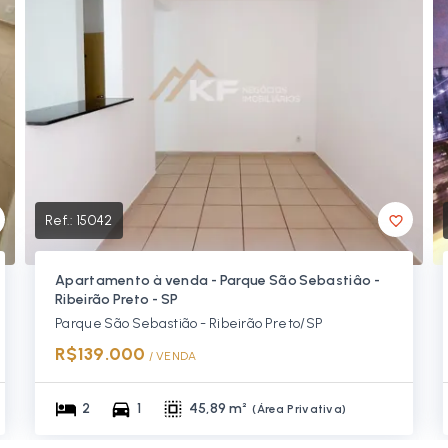
Ref.:
15042
Apartamento à venda - Parque São Sebastiâo -
Ribeirão Preto - SP
Parque São Sebastião - Ribeirão Preto/SP
R$139.000
/ 
VENDA
2
1
45,89 m²
(
Área Privativa
)