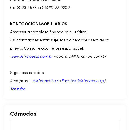
(16) 3023-4510 ou (16) 99199-9202
KF NEGÓCIOS IMOBILIÁRIOS
Assessoria completa financeira e jurídica!
As informações estão sujeitas a alterações sem aviso
prévio. Consulte o corretor responsável.
www.kfimoveis.com.br
-
contato@kfimoveis.com.br
Siga nossas redes:
Instagram -
@kfimoveis.rp
|
Facebook/kfimoveis.rp
|
Youtube
Cômodos