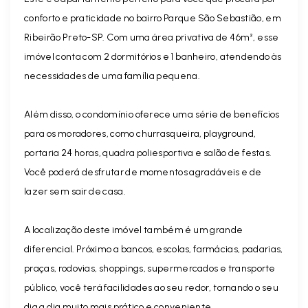
conforto e praticidade no bairro Parque São Sebastião, em
Ribeirão Preto-SP. Com uma área privativa de 46m², esse
imóvel conta com 2 dormitórios e 1 banheiro, atendendo às
necessidades de uma família pequena.
Além disso, o condomínio oferece uma série de benefícios
para os moradores, como churrasqueira, playground,
portaria 24 horas, quadra poliesportiva e salão de festas.
Você poderá desfrutar de momentos agradáveis e de
lazer sem sair de casa.
A localização deste imóvel também é um grande
diferencial. Próximo a bancos, escolas, farmácias, padarias,
praças, rodovias, shoppings, supermercados e transporte
público, você terá facilidades ao seu redor, tornando o seu
dia a dia muito mais prático e conveniente.