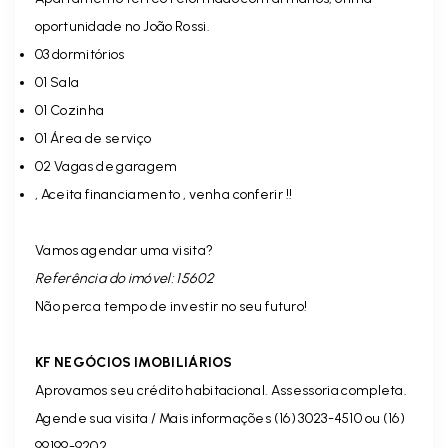
oportunidade no João Rossi.
03 dormitórios
01 Sala
01 Cozinha
01 Área de serviço
02 Vagas de garagem
, Aceita financiamento , venha conferir !!
Vamos agendar uma visita?
Referência do imóvel: 15602
Não perca tempo de investir no seu futuro!
KF NEGÓCIOS IMOBILIÁRIOS
Aprovamos seu crédito habitacional. Assessoria completa.
Agende sua visita / Mais informações (16) 3023-4510 ou (16)
99199-9202