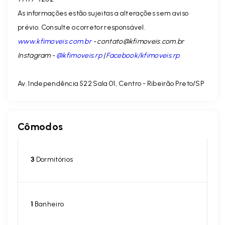
As informações estão sujeitas a alterações sem aviso
prévio. Consulte o corretor responsável.
www.kfimoveis.com.br
-
contato@kfimoveis.com.br
Instagram -
@kfimoveis.rp
|
Facebook/kfimoveis.rp
Av. Independência 522 Sala 01, Centro - Ribeirão Preto/SP
Cômodos
3
Dormitórios
1
Banheiro