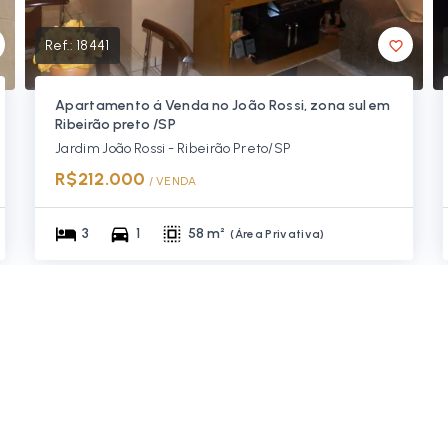
Ref.:
18441
Apartamento á Venda no João Rossi, zona sul em
Ribeirão preto /SP
Jardim João Rossi - Ribeirão Preto/SP
R$212.000
/ 
VENDA
3
1
58 m²
(
Área Privativa
)