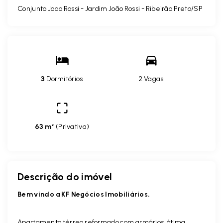
Conjunto Joao Rossi -
Jardim João Rossi - Ribeirão Preto/SP
3
Dormitórios
2 Vagas
63 m²
(
Privativa
)
Descrição do imóvel
Bem vindo a KF Negócios Imobiliários.
Apartamento térreo reformado com armários, ótima