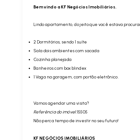
Bem vindo a KF Negócios Imobiliários.
Lindo apartamento, do jeito que você estava procuran
2 Dormitórios, sendo 1 suíte
Sala dois ambientes com sacada
Cozinha planejada
Banheiros com box blindex
1 Vaga na garagem, com portão eletrônico.
Vamos agendar uma visita?
Referência do imóvel:
15505
Não perca tempo de investir no seu futuro!
KF NEGÓCIOS IMOBILIÁRIOS