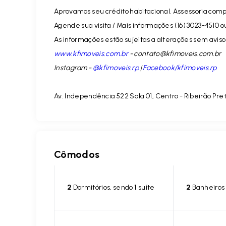
Aprovamos seu crédito habitacional. Assessoria comp
Agende sua visita / Mais informações (16) 3023-4510 o
As informações estão sujeitas a alterações sem aviso 
www.kfimoveis.com.br
-
contato@kfimoveis.com.br
Instagram -
@kfimoveis.rp
|
Facebook/kfimoveis.rp
Av. Independência 522 Sala 01, Centro - Ribeirão Pre
Cômodos
2
Dormitórios, sendo
1
suíte
2
Banheiros