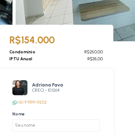
R$154.000
Condomínio
R$250,00
IPTU Anual
R$35,00
Adriana Fava
CRECI -
101264
(16) 9 9199-9202
Nome