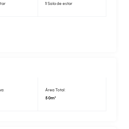
tar
1
Sala de estar
va:
Área Total:
50m²