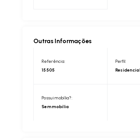
Outras Informações
Referência:
Perfil:
15505
Residencia
Possui mobília?:
Sem mobília