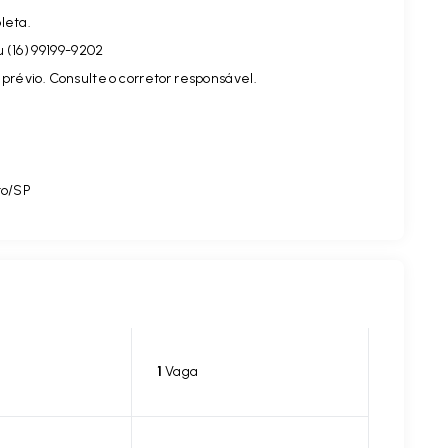
leta.
u (16) 99199-9202
prévio. Consulte o corretor responsável.
to/SP
1
Vaga