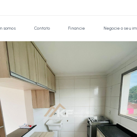
 somos
Contato
Financie
Negocie o seu im