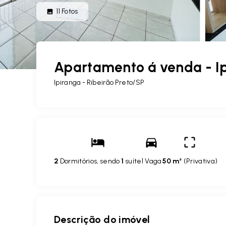
11
Fotos
Apartamento á venda - Ip
Ipiranga - Ribeirão Preto/SP
2
Dormitórios, sendo
1
suíte
1 Vaga
50 m²
(
Privativa
)
Descrição do imóvel