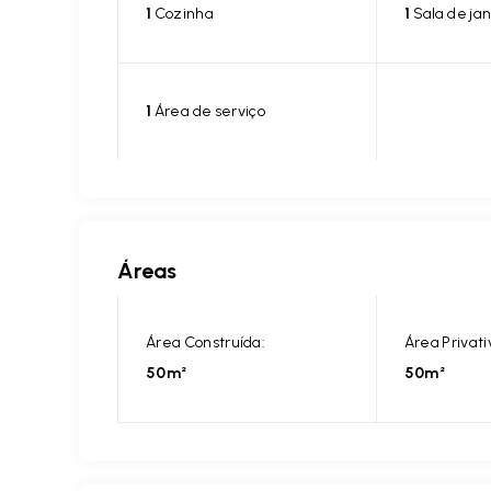
1
Cozinha
1
Sala de jan
1
Área de serviço
Áreas
Área Construída:
Área Privati
50m²
50m²