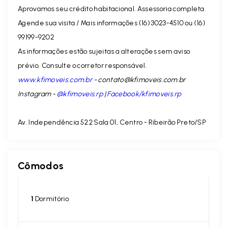
Aprovamos seu crédito habitacional. Assessoria completa.
Agende sua visita / Mais informações (16) 3023-4510 ou (16)
99199-9202
As informações estão sujeitas a alterações sem aviso
prévio. Consulte o corretor responsável.
www.kfimoveis.com.br
-
contato@kfimoveis.com.br
Instagram -
@kfimoveis.rp
|
Facebook/kfimoveis.rp
Av. Independência 522 Sala 01, Centro - Ribeirão Preto/SP
Cômodos
1
Dormitório