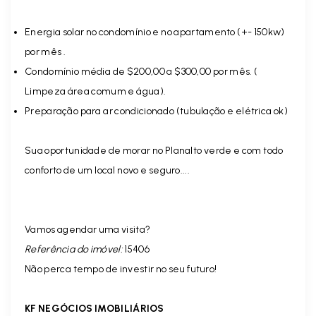
Energia solar no condomínio e no apartamento (+- 150kw)
por mês .
Condomínio média de $200,00 a $300,00 por mês. (
Limpeza área comum e água).
Preparação para ar condicionado (tubulação e elétrica ok)
Sua oportunidade de morar no Planalto verde e com todo
conforto de um local novo e seguro....
Vamos agendar uma visita?
Referência do imóvel:
15406
Não perca tempo de investir no seu futuro!
KF NEGÓCIOS IMOBILIÁRIOS