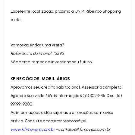
Excelente localização, próxima a UNIP, Ribeirão Shopping
e etc...
Vamos agendar uma visita?
Referência do imóvel: 15395
Não perca tempo de investir no seu futuro!
KF NEGÓCIOS IMOBILIÁRIOS
Aprovamos seu crédito habitacional. Assessoria completa.
Agende sua visita / Mais informações (16) 3023-4510 ou (16)
99199-9202
As informações estão sujeitas a alterações sem aviso
prévio. Consulte o corretor responsável.
www.kfimoveis.com.br
-
contato@kfimoveis.com.br