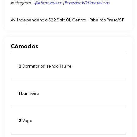
Instagram -
@kfimoveis.rp
|
Facebook/kfimoveis.rp
Av. Independência 522 Sala 01, Centro - Ribeirão Preto/SP
Cômodos
2
Dormitórios, sendo
1
suíte
1
Banheiro
2
Vagas