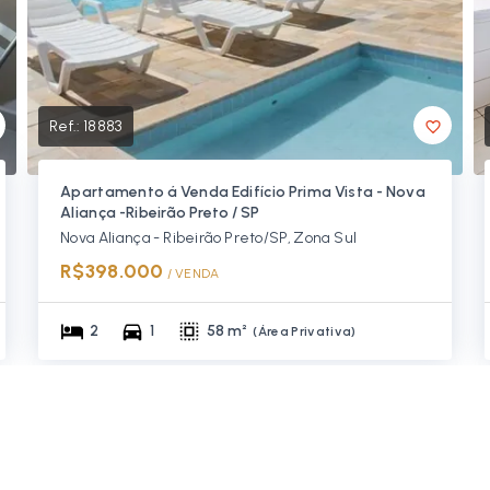
Ref.:
18883
Apartamento á Venda Edifício Prima Vista - Nova
Aliança -Ribeirão Preto / SP
Nova Aliança - Ribeirão Preto/SP, Zona Sul
R$398.000
/ 
VENDA
2
1
58 m²
(
Área Privativa
)