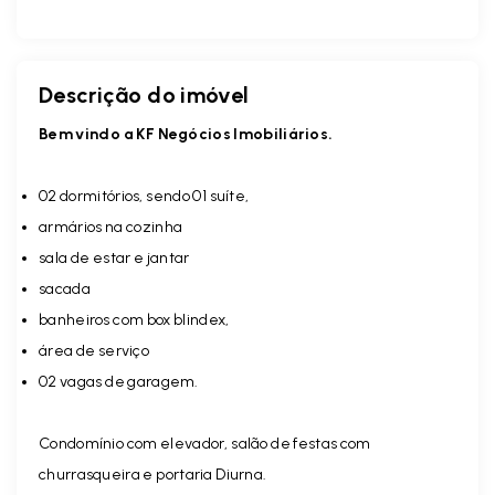
Descrição do imóvel
Bem vindo a KF Negócios Imobiliários.
02 dormitórios, sendo 01 suíte,
armários na cozinha
sala de estar e jantar
sacada
banheiros com box blindex,
área de serviço
02 vagas de garagem.
Condomínio com elevador, salão de festas com
churrasqueira e portaria Diurna.