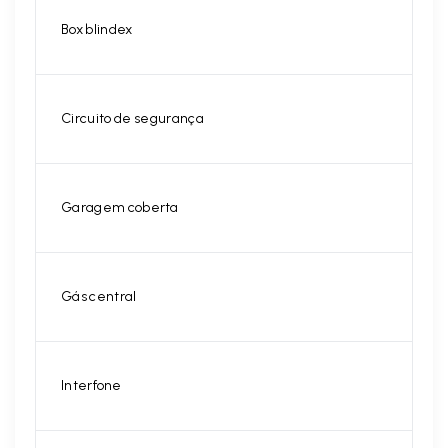
Box blindex
Circuito de segurança
Garagem coberta
Gás central
Interfone