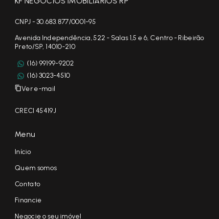
KF NEGÓCIOS IMOBILIÁRIOS RP
CNPJ - 30.683.877/0001-95
Avenida Independência, 522 - Salas 1,5 e 6, Centro - Ribeirão
Preto/SP, 14010-210
(16) 99199-9202
(16) 3023-4510
Ver e-mail
CRECI 45419J
Menu
Início
Quem somos
Contato
Financie
Negocie o seu imóvel