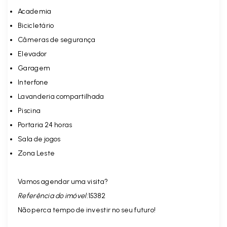
Academia
Bicicletário
Câmeras de segurança
Elevador
Garagem
Interfone
Lavanderia compartilhada
Piscina
Portaria 24 horas
Sala de jogos
Zona Leste
Vamos agendar uma visita?
Referência do imóvel:
15382
Não perca tempo de investir no seu futuro!