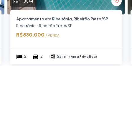
Ref.:
18844
Apartamento em Ribeirânia, Ribeirão Preto/SP
Ribeirânia - Ribeirão Preto/SP
R$530.000
/ 
VENDA
2
2
55 m²
(
Área Privativa
)