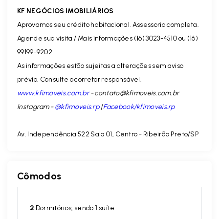
KF NEGÓCIOS IMOBILIÁRIOS
Aprovamos seu crédito habitacional. Assessoria completa.
Agende sua visita / Mais informações (16) 3023-4510 ou (16)
99199-9202
As informações estão sujeitas a alterações sem aviso
prévio. Consulte o corretor responsável.
www.kfimoveis.com.br
-
contato@kfimoveis.com.br
Instagram -
@kfimoveis.rp
|
Facebook/kfimoveis.rp
Av. Independência 522 Sala 01, Centro - Ribeirão Preto/SP
Cômodos
2
Dormitórios, sendo
1
suíte