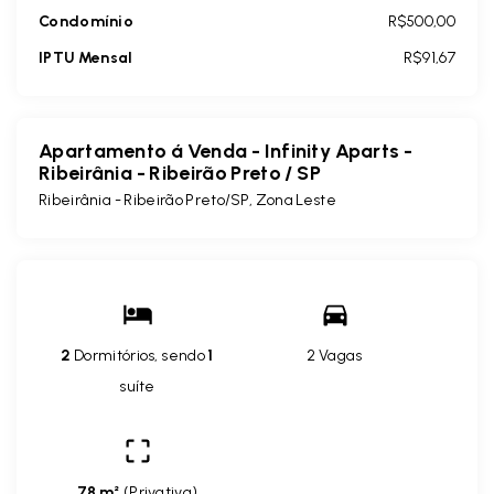
Condomínio
R$500,00
IPTU Mensal
R$91,67
Apartamento á Venda - Infinity Aparts -
Ribeirânia - Ribeirão Preto / SP
Ribeirânia - Ribeirão Preto/SP, Zona Leste
2
Dormitórios, sendo
1
2 Vagas
suíte
78 m²
(
Privativa
)