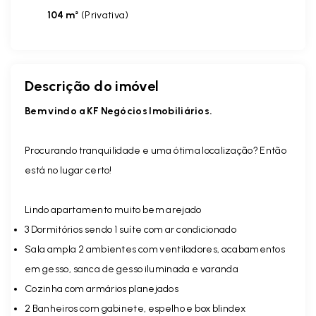
104 m²
(
Privativa
)
Descrição do imóvel
Bem vindo a KF Negócios Imobiliários.
Procurando tranquilidade e uma ótima localização? Então
está no lugar certo!
Lindo apartamento muito bem arejado
3 Dormitórios sendo 1 suíte com ar condicionado
Sala ampla 2 ambientes com ventiladores, acabamentos
em gesso, sanca de gesso iluminada e varanda
Cozinha com armários planejados
2 Banheiros com gabinete, espelho e box blindex