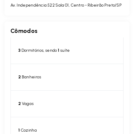
Av. Independência 522 Sala 01, Centro - Ribeirão Preto/SP
Cômodos
3
Dormitórios, sendo
1
suíte
2
Banheiros
2
Vagas
1
Cozinha