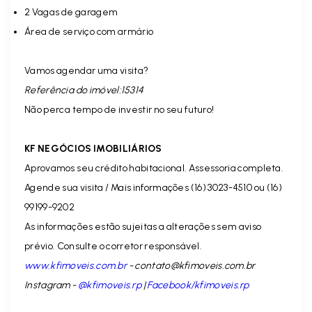
2 Vagas de garagem
Área de serviço com armário
Vamos agendar uma visita?
Referência do imóvel:15314
Não perca tempo de investir no seu futuro!
KF NEGÓCIOS IMOBILIÁRIOS
Aprovamos seu crédito habitacional. Assessoria completa.
Agende sua visita / Mais informações (16) 3023-4510 ou (16)
99199-9202
As informações estão sujeitas a alterações sem aviso
prévio. Consulte o corretor responsável.
www.kfimoveis.com.br
-
contato@kfimoveis.com.br
Instagram -
@kfimoveis.rp
|
Facebook/kfimoveis.rp