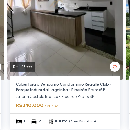
Ref.:
18666
Cobertura à Venda no Condomínio Regalle Club -
Parque Industrial Lagoinha - Ribeirão Preto/SP
Jardim Castelo Branco - Ribeirão Preto/SP
R$340.000
/ 
VENDA
1
2
104 m²
(
Área Privativa
)