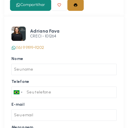
Compartilhar
Adriana Fava
CRECI -
101264
(16) 9 9199-9202
Nome
Telefone
E-mail
Mensagem