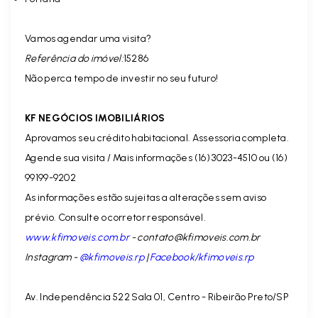
Vamos agendar uma visita?
Referência do imóvel:
15286
Não perca tempo de investir no seu futuro!
KF NEGÓCIOS IMOBILIÁRIOS
Aprovamos seu crédito habitacional. Assessoria completa.
Agende sua visita / Mais informações (16) 3023-4510 ou (16)
99199-9202
As informações estão sujeitas a alterações sem aviso
prévio. Consulte o corretor responsável.
www.kfimoveis.com.br
-
contato@kfimoveis.com.br
Instagram -
@kfimoveis.rp
|
Facebook/kfimoveis.rp
Av. Independência 522 Sala 01, Centro - Ribeirão Preto/SP