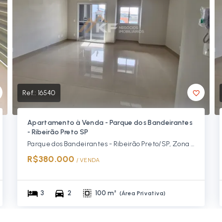
Ref.:
16540
Apartamento à Venda - Parque dos Bandeirantes
- Ribeirão Preto SP
Parque dos Bandeirantes - Ribeirão Preto/SP, Zona Leste
R$380.000
/ 
VENDA
3
2
100 m²
(
Área Privativa
)