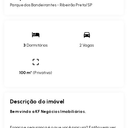
Parque dos Bandeirantes - Ribeirão Preto/SP
3
Dormitórios
2 Vagas
100 m²
(
Privativa
)
Descrição do imóvel
Bem vindo a KF Negócios Imobiliários.
Espaço e segurança é o que você procura? Então vem ver