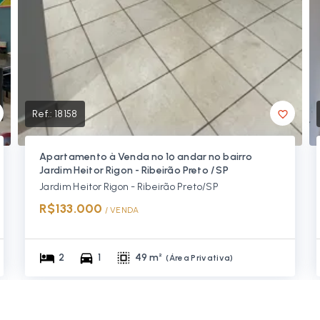
Ref.:
18158
Apartamento à Venda no 1º andar no bairro
Jardim Heitor Rigon - Ribeirão Preto / SP
Jardim Heitor Rigon - Ribeirão Preto/SP
R$133.000
/ 
VENDA
2
1
49 m²
(
Área Privativa
)