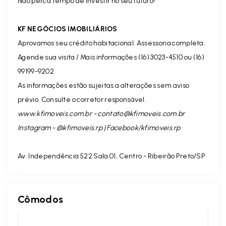
Não perca tempo de investir no seu futuro!
KF NEGÓCIOS IMOBILIÁRIOS
Aprovamos seu crédito habitacional. Assessoria completa.
Agende sua visita / Mais informações (16) 3023-4510 ou (16)
99199-9202
As informações estão sujeitas a alterações sem aviso
prévio. Consulte o corretor responsável.
www.kfimoveis.com.br -
contato@kfimoveis.com.br
Instagram - @kfimoveis.rp | Facebook/kfimoveis.rp
Av. Independência 522 Sala 01, Centro - Ribeirão Preto/SP
Cômodos