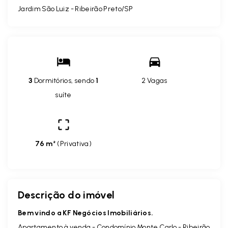
Jardim São Luiz - Ribeirão Preto/SP
3
Dormitórios, sendo
1
2 Vagas
suíte
76 m²
(
Privativa
)
Descrição do imóvel
Bem vindo a KF Negócios Imobiliários.
Apartamento à venda - Condomínio Monte Carlo - Ribeirão