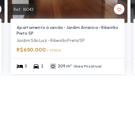
Ref.:
16043
Apartamento à venda - Jardim América - Ribeirão
Preto SP
Jardim São Luiz - Ribeirão Preto/SP
R$650.000
/ 
VENDA
3
2
209 m²
(
Área Privativa
)