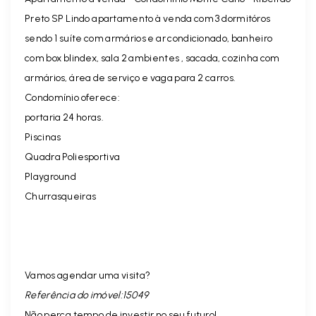
Preto SP Lindo apartamento à venda com 3 dormitóros
sendo 1 suíte com armários e ar condicionado, banheiro
com box blindex, sala 2 ambientes , sacada, cozinha com
armários, área de serviço e vaga para 2 carros.
Condomínio oferece:
portaria 24 horas.
Piscinas
Quadra Poliesportiva
Playground
Churrasqueiras
Vamos agendar uma visita?
Referência do imóvel:15049
Não perca tempo de investir no seu futuro!