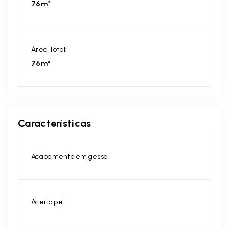
76m²
Área Total:
76m²
Características
Acabamento em gesso
Aceita pet