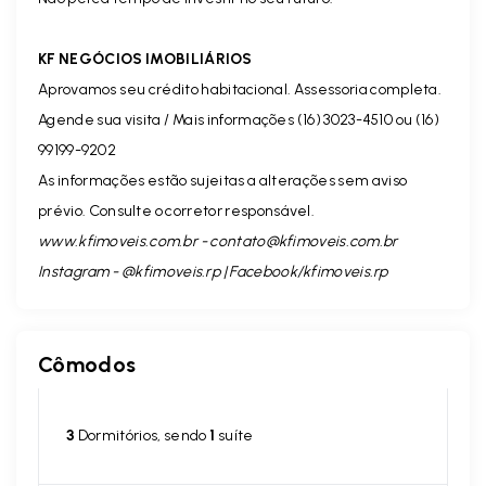
KF NEGÓCIOS IMOBILIÁRIOS
Aprovamos seu crédito habitacional. Assessoria completa.
Agende sua visita / Mais informações (16) 3023-4510 ou (16)
99199-9202
As informações estão sujeitas a alterações sem aviso
prévio. Consulte o corretor responsável.
www.kfimoveis.com.br -
contato@kfimoveis.com.br
Instagram - @kfimoveis.rp | Facebook/kfimoveis.rp
Cômodos
3
Dormitórios, sendo
1
suíte