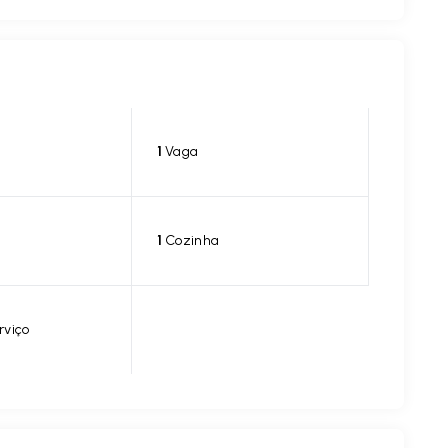
1
Vaga
1
Cozinha
rviço