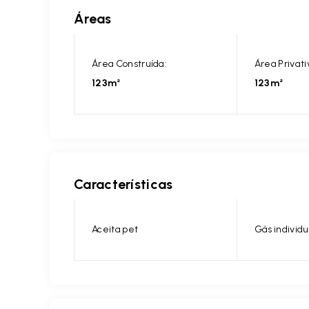
Áreas
Área Construída:
Área Privati
123m²
123m²
Características
Aceita pet
Gás individu