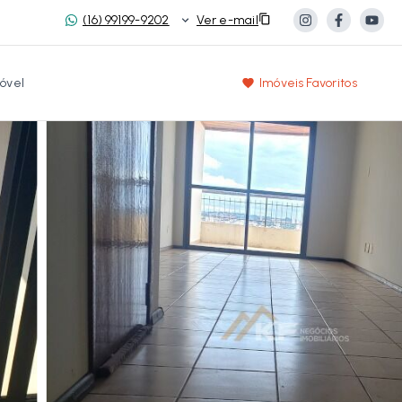
(16) 99199-9202
Ver e-mail
óvel
Imóveis Favoritos