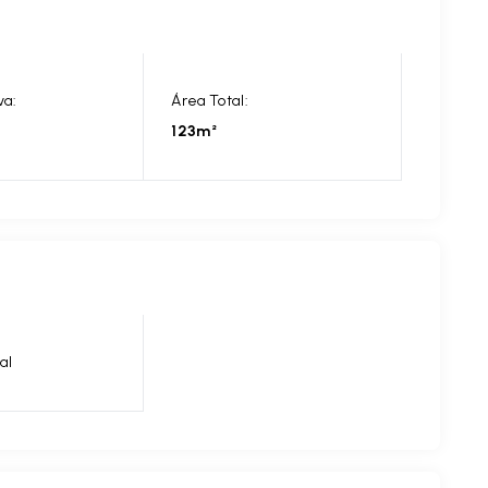
va:
Área Total:
123m²
al