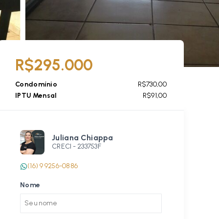
R$295.000
Condomínio
R$730,00
IPTU Mensal
R$91,00
Juliana Chiappa
CRECI -
233753F
(16) 9 9256-0886
Nome