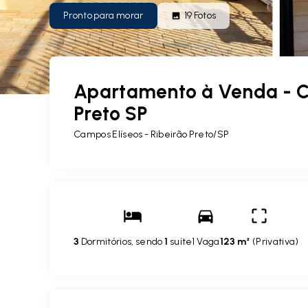
Pronto para morar
19
Fotos
Apartamento à Venda - Ca
Preto SP
Campos Elíseos - Ribeirão Preto/SP
3
Dormitórios, sendo
1
suíte
1 Vaga
123 m²
(
Privativa
)