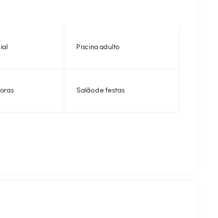
ial
Piscina adulto
horas
Salão de festas