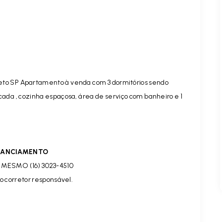
eto SP Apartamento à venda com 3 dormitórios sendo
cada , cozinha espaçosa, área de serviço com banheiro e 1
INANCIAMENTO
MESMO (16) 3023-4510
o corretor responsável.