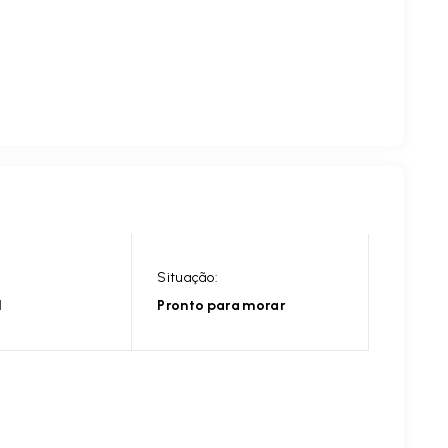
Situação:
l
Pronto para morar