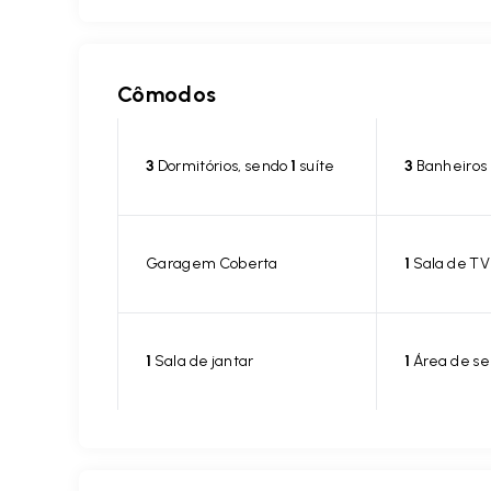
Cômodos
3
Dormitórios, sendo
1
suíte
3
Banheiros
Garagem Coberta
1
Sala de TV
1
Sala de jantar
1
Área de se