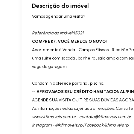
Descrição do imóvel
Vamos agendar uma visita?
Referência do imóvel:15021
COMPRE KF, VOCÊ MERECE O NOVO!
Apartamento à Venda - Campos Elíseos - Ribeirão Pr
uma suíte com sacada , banheiro , sala ampla com sa
vaga de garagem.
Condomínio oferece portaria , piscina.
-- APROVAMOS SEU CRÉDITO HABITACIONAL/F
AGENDE SUA VISITA OU TIRE SUAS DÚVIDAS AGORA 
As informações estão sujeitas a alterações. Consulte 
www.kfimoveis.com.br -
contato@kfimoveis.com.br
Instagram - @kfimoveis.rp | Facebook/kfimoveis.rp