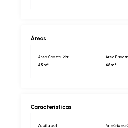
Áreas
Área Construída:
Área Privati
45m²
45m²
Características
Aceita pet
Armário na 