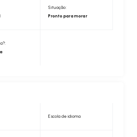
Situação:
l
Pronto para morar
ia?:
ia
Escola de idioma