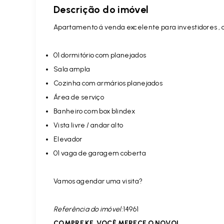
Descrição do imóvel
Apartamento á venda excelente para investidores , o 
01 dormitório com planejados
Sala ampla
Cozinha com armários planejados
Área de serviço
Banheiro com box blindex
Vista livre / andar alto
Elevador
01 vaga de garagem coberta
Vamos agendar uma visita?
Referência do imóvel:
14961
COMPRE KF, VOCÊ MERECE O NOVO!