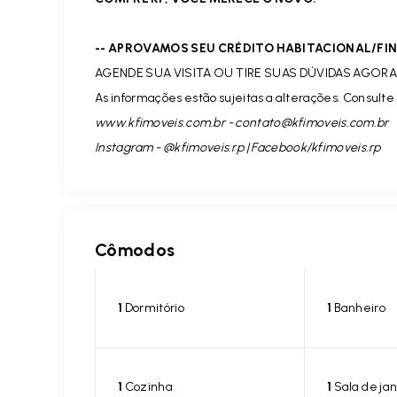
-- APROVAMOS SEU CRÉDITO HABITACIONAL/F
AGENDE SUA VISITA OU TIRE SUAS DÚVIDAS AGORA 
As informações estão sujeitas a alterações. Consulte 
www.kfimoveis.com.br -
contato@kfimoveis.com.br
Instagram - @kfimoveis.rp | Facebook/kfimoveis.rp
Cômodos
1
Dormitório
1
Banheiro
1
Cozinha
1
Sala de jan