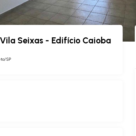
la Seixas - Edifício Caioba
eto/SP