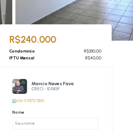
R$240.000
Condomínio
R$330,00
IPTU Mensal
R$40,00
Marcio Neves Fava
CRECI -
101183F
(16) 9 9373-3310
Nome