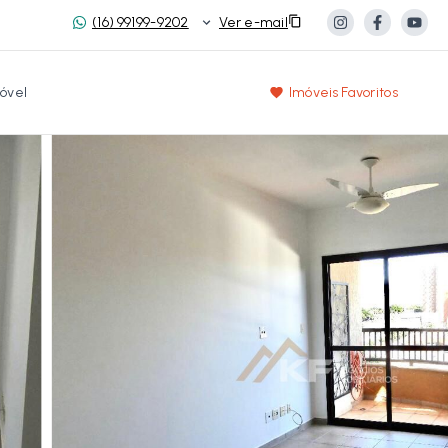
(16) 99199-9202
Ver e-mail
óvel
Imóveis Favoritos