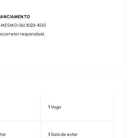
INANCIAMENTO
MESMO (16) 3023-4510
o corretor responsável.
1
Vaga
tar
1
Sala de estar