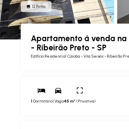
12
Fotos
Apartamento á venda na Vi
- Ribeirão Preto - SP
Edifício Residencial Caioba -
Vila Seixas - Ribeirão Pr
1
Dormitório
1 Vaga
45 m²
(
Privativa
)