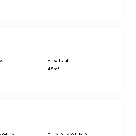
va:
Área Total:
45m²
Cozinha
Armário no banheiro