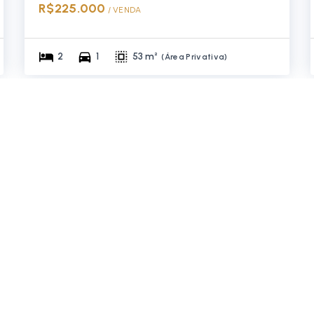
R$225.000
/ 
VENDA
2
1
53 m²
(
Área Privativa
)