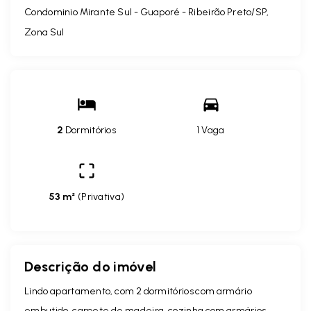
Condominio Mirante Sul -
Guaporé - Ribeirão Preto/SP,
Zona Sul
2
Dormitórios
1 Vaga
53 m²
(
Privativa
)
Descrição do imóvel
Lindo apartamento, com 2 dormitórios com armário
embutido, carpete de madeira, cozinha com armários