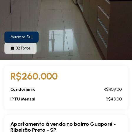
Mirante Sul
32
Fotos
R$260.000
Condomínio
R$409,00
IPTU Mensal
R$48,00
Apartamento à venda no bairro Guaporé -
Ribeirão Preto - SP