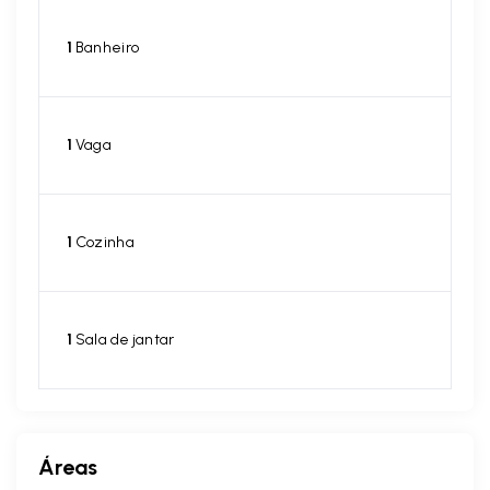
1
Banheiro
1
Vaga
1
Cozinha
1
Sala de jantar
Áreas