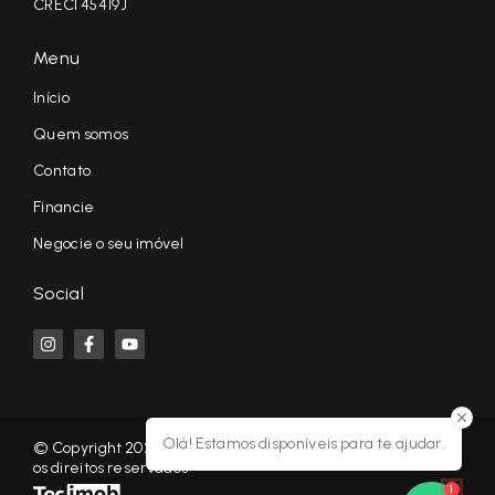
CRECI 45419J
Menu
Início
Quem somos
Contato
Financie
Negocie o seu imóvel
Social
Olá! Estamos disponíveis para te ajudar.
© Copyright 2026 - KF NEGÓCIOS IMOBILIÁRIOS RP - Todos
os direitos reservados
1