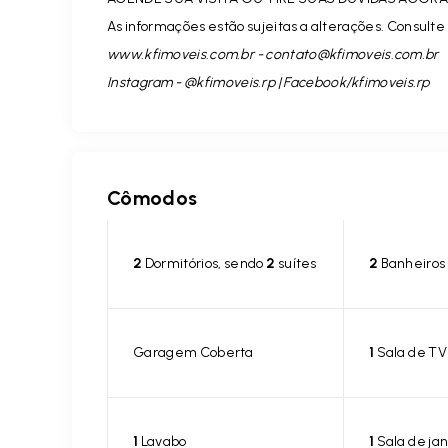
As informações estão sujeitas a alterações. Consulte 
www.kfimoveis.com.br -
contato@kfimoveis.com.br
Instagram - @kfimoveis.rp | Facebook/kfimoveis.rp
Cômodos
2
Dormitórios, sendo
2
suítes
2
Banheiros
Garagem Coberta
1
Sala de TV
1
Lavabo
1
Sala de jan