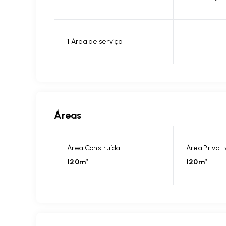
1
Área de serviço
Áreas
Área Construída:
Área Privati
120m²
120m²