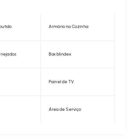
butido
Armário na Cozinha
anejados
Box blindex
Painel de TV
Área de Serviço