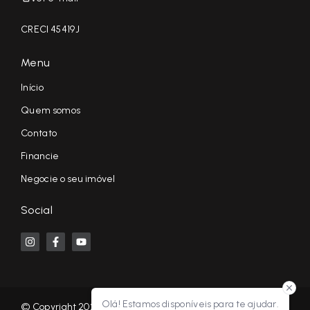
CRECI 45419J
Menu
Início
Quem somos
Contato
Financie
Negocie o seu imóvel
Social
Olá! Estamos disponíveis para te ajudar.
© Copyright 2026 - KF NEGÓCIOS IMOBILIÁRIOS RP - Todos