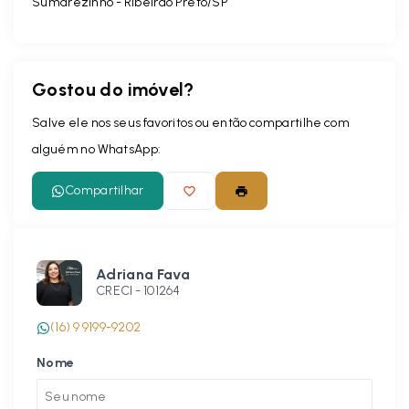
Sumarezinho - Ribeirão Preto/SP
Gostou do imóvel?
Salve ele nos seus favoritos ou então compartilhe com
alguém no WhatsApp:
Compartilhar
Adriana Fava
CRECI -
101264
(16) 9 9199-9202
Nome