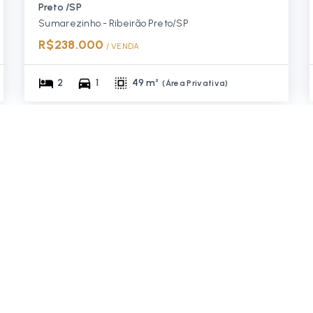
Preto /SP
Sumarezinho - Ribeirão Preto/SP
R$238.000
/ 
VENDA
2
1
49 m²
(
Área Privativa
)