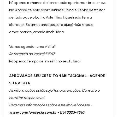
Não perca a chance de tornar este apartamento seu novo
lar. Aproveite esta oportunidade única e venha desfrutar
de tudo o que o bairro Valentina Figueiredo tem a
oferecer. Estamos ansiosos para ajudá-lo(a) nessa
emocionante jornada imobiliária.
Vamos agendar uma visita?
Referência do imóvel:13567
Não perca tempo de investir no seu futuro!
APROVAMOS SEU CRÉDITO HABITACIONAL - AGENDE
SUA VISITA
As informações estão sujeitas a alterações. Consulte o
corretor responsável.
Para mais informações sobre esse imóvel acesse -
www.corretoresecia.com.br - (16) 3023-4510