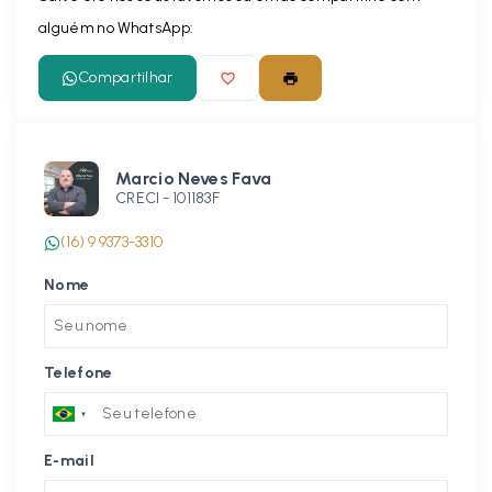
alguém no WhatsApp:
Compartilhar
Marcio Neves Fava
CRECI -
101183F
(16) 9 9373-3310
Nome
Telefone
E-mail