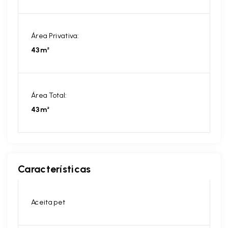
Área Privativa:
43m²
Área Total:
43m²
Características
Aceita pet