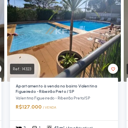
Ref.:
14323
Apartamento à venda no bairro Valentina
Figueiredo - Ribeirão Preto / SP
Valentina Figueiredo - Ribeirão Preto/SP
R$127.000
/ 
VENDA
2
1
43 m²