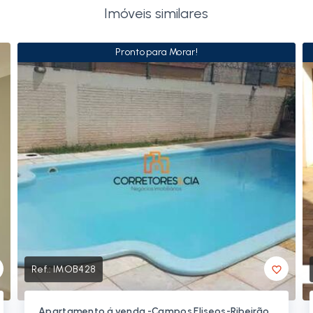
Imóveis similares
Pronto para Morar!
Ref.:
IMOB428
Apartamento á venda -Campos Eliseos-Ribeirão