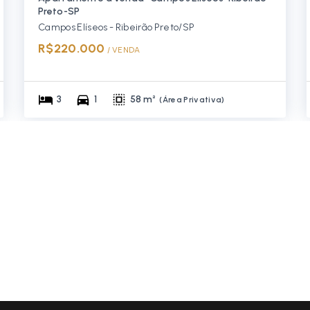
Preto-SP
Campos Elíseos - Ribeirão Preto/SP
R$220.000
/ 
VENDA
3
1
58 m²
(
Área Privativa
)