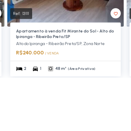
Ref.:
13111
Apartamento à venda Fit Mirante do Sol - Alto do
Ipiranga - Ribeirão Preto/SP
Alto do Ipiranga - Ribeirão Preto/SP, Zona Norte
R$240.000
/ 
VENDA
2
1
48 m²
(
Área Privativa
)